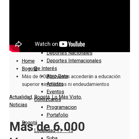
Nacionales
Bogotá
Cundinamarca
Boyacá
Deportes
Deportes Locales
Deportes Nacionales
Deportes Internacionales
Home
De Interés
Bogotá
Agro Data
Más de 6.000 jóvenes accederán a educación
Artistas
superior sin créditos ni endeudamientos
Eventos
Actualidad
,
Bogotá
,
Lo Más Visto
,
Conózcanos
Noticias
Programacion
Portafolio
Más de 6.000
Bogotá
Localidad 11 – 15
Suba