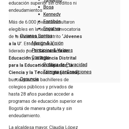
Bosa
Kennedy
Fontibón
Más de 6.000 jóvenes resultaron
Engativa
elegibles en la tercera convocatoria
Quienes Somos
de la iniciativa del Distrito
‘Jóvenes
Misión & Visión
a la U’
. Este programa,
Principios & Valores
liderado por la
Secretaría de
Contacto
Educación
y la
Agencia Distrital
Política de Privacidad
para la Educación Superior, la
Términos y Condiciones
Ciencia y la Tecnología (Atenea)
Denuncie
busca que más bachilleres de
colegios públicos y privados de
hasta 28 años puedan acceder a
programas de educación superior en
Bogotá de manera gratuita y sin
endeudamiento.
La alcaldesa mayor, Claudia López