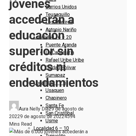
jóvenes
Barrios Unidos
Teusaquillo
accederán a
Los Mártires
Antonio Nariño
educación
Localidad 16 – 20
Puente Aranda
superior sin
La Candelaria
Rafael Uribe Uribe
créditos ni
Ciudad Bolivar
Sumapaz
endeudamientos
Localidad 1 – 5
Usaquen
Chapinero
Santa Fe
Aura Nelly Díaz
9 de agosto de
San Cristóbal
2022
9 de agosto de 2022
459
4
Usme
Mins Read
Localidad 6 – 10
Tunjuelito