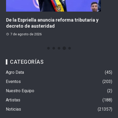
aria y
Cali está lista para la histórica posesión
presidencial de Abelardo De La Espriella
7 de agosto de 2026
CATEGORÍAS
Agro Data
45
Eventos
203
Nuestro Equipo
2
Artistas
188
Noticias
21357