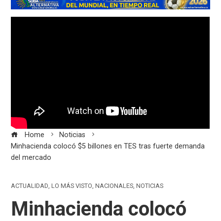
Home
Noticias
Minhacienda colocó $5 billones en TES tras fuerte demanda
del mercado
ACTUALIDAD
,
LO MÁS VISTO
,
NACIONALES
,
NOTICIAS
Minhacienda colocó