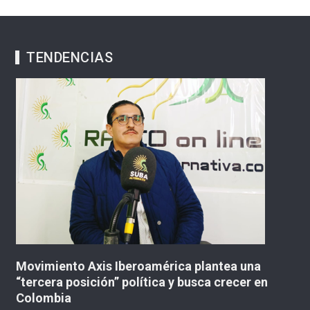
TENDENCIAS
Movimiento Axis Iberoamérica plantea una
A
“tercera posición” política y busca crecer en
p
Colombia
Q