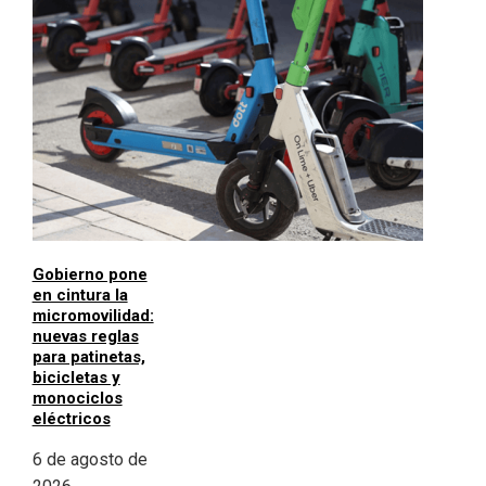
Gobierno pone
en cintura la
micromovilidad:
nuevas reglas
para patinetas,
bicicletas y
monociclos
eléctricos
6 de agosto de