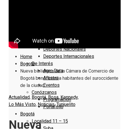
Nacionales
Bogotá
Cundinamarca
Boyacá
Deportes
Deportes Locales
Deportes Nacionales
Deportes Internacionales
Home
De Interés
Bogotá
Agro Data
Nueva biblioteca de la Cámara de Comercio de
Artistas
Bogotá beneficiará a habitantes del suroccidente
Eventos
de la ciudad
Conózcanos
Actualidad
,
Bogotá
,
Bosa
,
Kennedy
,
Programacion
Lo Más Visto
,
Noticias
,
Tunjuelito
Portafolio
Bogotá
Nueva
Localidad 11 – 15
Suba