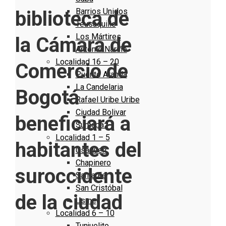
Barrios Unidos
biblioteca de
Teusaquillo
Los Mártires
la Cámara de
Antonio Nariño
Localidad 16 – 20
Comercio de
Puente Aranda
La Candelaria
Bogotá
Rafael Uribe Uribe
Ciudad Bolivar
beneficiará a
Sumapaz
Localidad 1 – 5
habitantes del
Usaquen
Chapinero
suroccidente
Santa Fe
San Cristóbal
de la ciudad
Usme
Localidad 6 – 10
Tunjuelito