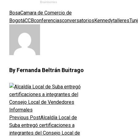
Bosa
Camara de Comercio de
Bogotá
CCB
conferencias
conversatorios
Kennedy
talleres
Tunj
By Fernanda Beltrán Buitrago
Previous Post
Alcaldía Local de
Suba entregó certificaciones a
integrantes del Consejo Local de