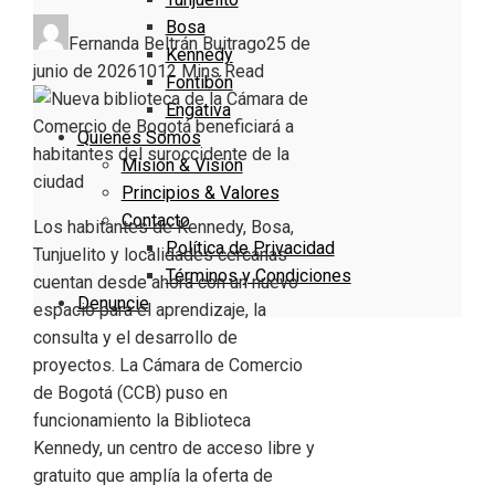
Bosa
Fernanda Beltrán Buitrago
25 de
Kennedy
junio de 2026
101
2 Mins Read
Fontibón
Engativa
Quienes Somos
Misión & Visión
Principios & Valores
Contacto
Los habitantes de Kennedy, Bosa,
Política de Privacidad
Tunjuelito y localidades cercanas
Términos y Condiciones
cuentan desde ahora con un nuevo
Denuncie
espacio para el aprendizaje, la
consulta y el desarrollo de
proyectos. La Cámara de Comercio
de Bogotá (CCB) puso en
funcionamiento la Biblioteca
Kennedy, un centro de acceso libre y
gratuito que amplía la oferta de