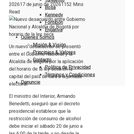
2026
17 de junio de 2026
115
2 Mins
Bosa
Read
Kennedy
Fontibón
Engativa
Quienes Somos
Misión & Visión
Un nuevo desacuerdo se presentó
Principios & Valores
entre el Gobierno Nacional y la
Contacto
Alcaldía de Bogotá por la aplicación
Política de Privacidad
del horario de la ley seca en la
Términos y Condiciones
capital del país de cara a la jornada
Denuncie
electoral.
El ministro del Interior, Armando
Benedetti, aseguró que el decreto
presidencial establece que la
restricción de consumo de alcohol
debe iniciar el sábado 20 de junio a
las 6:00 de la tarde, y no desde la