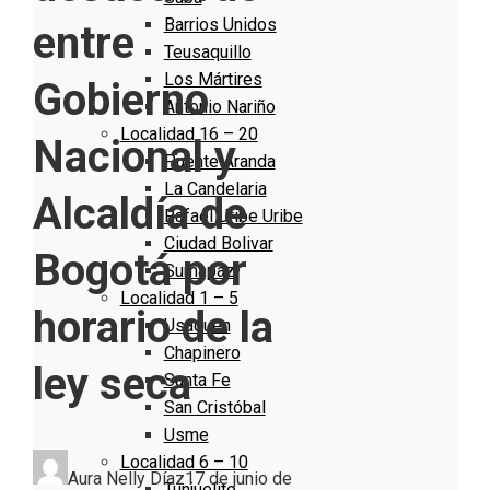
Barrios Unidos
entre
Teusaquillo
Los Mártires
Gobierno
Antonio Nariño
Localidad 16 – 20
Nacional y
Puente Aranda
La Candelaria
Alcaldía de
Rafael Uribe Uribe
Ciudad Bolivar
Bogotá por
Sumapaz
Localidad 1 – 5
horario de la
Usaquen
Chapinero
ley seca
Santa Fe
San Cristóbal
Usme
Localidad 6 – 10
Aura Nelly Díaz
17 de junio de
Tunjuelito