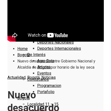
Nacionales
Bogotá
Cundinamarca
Boyacá
Deportes
Deportes Locales
Deportes Nacionales
Deportes Internacionales
Home
De Interés
Bogotá
Agro Data
Nuevo desacuerdo entre Gobierno Nacional y
Artistas
Alcaldía de Bogotá por horario de la ley seca
Eventos
Actualidad
,
Bogotá
,
Noticias
Conózcanos
Programacion
Nuevo
Portafolio
Bogotá
Localidad 11 – 15
desacuerdo
Suba