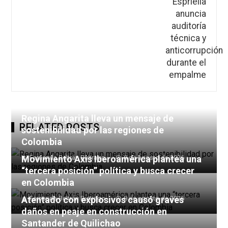
Regina Angarita lleva un mensaje de
RELATED POSTS
sostenibilidad por las regiones de
Colombia
Movimiento Axis Iberoamérica plantea una
Fernanda Beltrán Buitrago
8 de agosto de 2026
“tercera posición” política y busca crecer
en Colombia
Atentado con explosivos causó graves
Fernanda Beltrán Buitrago
8 de agosto de 2026
daños en peaje en construcción en
Santander de Quilichao