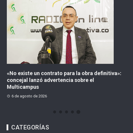
:
Cali está lista para la histórica posesión
C
presidencial de Abelardo De La Espriella
t
7 de agosto de 2026
CATEGORÍAS