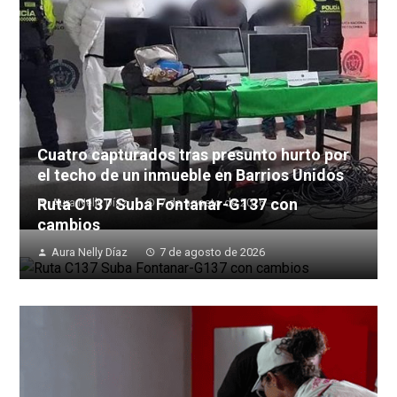
Cuatro capturados tras presunto hurto por
el techo de un inmueble en Barrios Unidos
Ruta C137 Suba Fontanar-G137 con
Aura Nelly Díaz
7 de agosto de 2026
cambios
Aura Nelly Díaz
7 de agosto de 2026