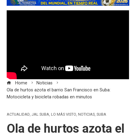
Home
Noticias
Ola de hurtos azota el barrio San Francisco en Suba:
Motocicleta y bicicleta robadas en minutos
ACTUALIDAD
,
JAL SUBA
,
LO MÁS VISTO
,
NOTICIAS
,
SUBA
Ola de hurtos azota el