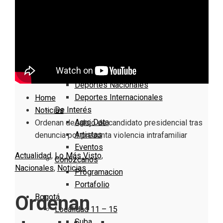
Nacionales
Bogotá
Cundinamarca
Boyacá
Deportes
Deportes Locales
Deportes Nacionales
Deportes Internacionales
Home
De Interés
Noticias
Agro Data
Ordenan desalojo de candidato presidencial tras
Artistas
denuncia por presunta violencia intrafamiliar
Eventos
Actualidad
,
Lo Más Visto
,
Conózcanos
Nacionales
,
Noticias
Programacion
Portafolio
Ordenan
Bogotá
Localidad 11 – 15
Suba