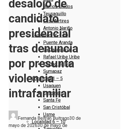
desalojo de
Barrios Unidos
Teusaquillo
candidato
Los Mártires
Antonio Nariño
presidencial
Localidad 16 – 20
Puente Aranda
tras denuncia
La Candelaria
Rafael Uribe Uribe
por presunta
Ciudad Bolivar
Sumapaz
violencia
Localidad 1 – 5
Usaquen
intrafamiliar
Chapinero
Santa Fe
San Cristóbal
Usme
Fernanda Beltrán Buitrago
30 de
Localidad 6 – 10
mayo de 2026
30 de mayo de
Tunjuelito