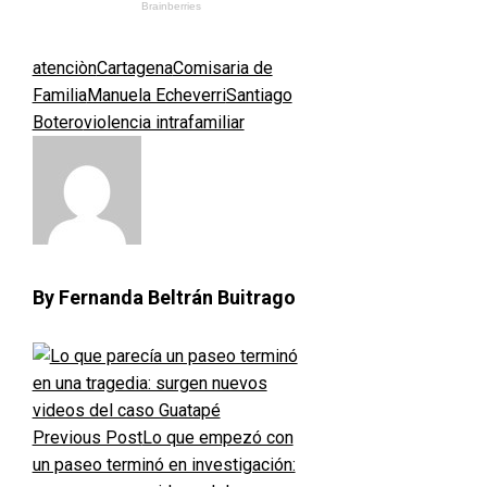
atenciòn
Cartagena
Comisaria de
Familia
Manuela Echeverri
Santiago
Botero
violencia intrafamiliar
By Fernanda Beltrán Buitrago
Previous Post
Lo que empezó con
un paseo terminó en investigación: