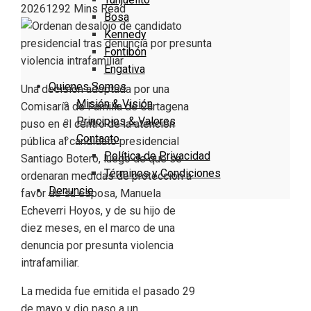
2026
129
2 Mins Read
Bosa
Kennedy
Fontibón
Engativa
Quienes Somos
Una decisión adoptada por una
Misión & Visión
Comisaría de Familia de Cartagena
Principios & Valores
puso en el centro de la atención
Contacto
pública al candidato presidencial
Política de Privacidad
Santiago Botero, luego de que se
Términos y Condiciones
ordenaran medidas de protección a
Denuncie
favor de su esposa, Manuela
Echeverri Hoyos, y de su hijo de
diez meses, en el marco de una
denuncia por presunta violencia
intrafamiliar.
La medida fue emitida el pasado 29
de mayo y dio paso a un