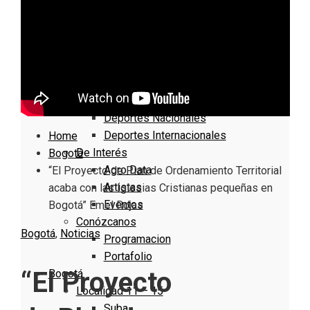
Nacionales
Bogotá
Cundinamarca
Boyacá
Deportes
Deportes Locales
Deportes Nacionales
Deportes Internacionales
Home
De Interés
Bogotá
Agro Data
“El Proyecto de Plan de Ordenamiento Territorial
Artistas
acaba con las Iglesias Cristianas pequeñas en
Eventos
Bogotá” Emel Rojas
Conózcanos
Bogotá
,
Noticias
Programacion
Portafolio
“El Proyecto
Bogotá
Localidad 11 – 15
Suba