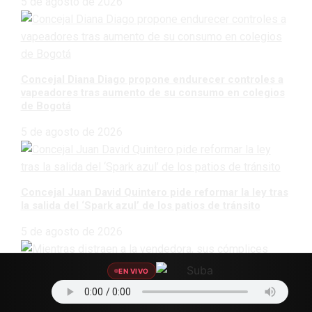
5 de agosto de 2026
Concejal Diana Diago propone endurecer controles a
vapeadores tras aumento de su consumo en colegios
de Bogotá
5 de agosto de 2026
Concejal Juan David Quintero pide reformar la ley tras
la salida del ‘Spark azul’ de los patios de tránsito
5 de agosto de 2026
EN VIVO
Mientras distraen a la vendedora, sus cómplices roban
con total tranquilidad en la Toscana, Suba