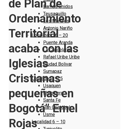
de Plan de
Barrios Unidos
Teusaquillo
Ordenamiento
Los Mártires
Antonio Nariño
Territorial
Localidad 16 – 20
Puente Aranda
acaba con las
La Candelaria
Rafael Uribe Uribe
Iglesias
Ciudad Bolivar
Sumapaz
Cristianas
Localidad 1 – 5
Usaquen
pequeñas en
Chapinero
Santa Fe
Bogotá” Emel
San Cristóbal
Usme
Rojas
Localidad 6 – 10
Tunjuelito