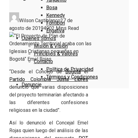
Bosa
Kennedy
Wilson Castiblanco
27 de
Fontibón
agosto de 2019
490
2 Mins Read
Engativa
Quienes Somos
Misión & Visión
Principios & Valores
Contacto
Política de Privacidad
“Desde el Concejo de
Bogotá
el
Términos y Condiciones
Partido Colombia Justa Libres
Denuncie
denunció que varias disposiciones
del proyecto terminarían afectando a
las diferentes confesiones
religiosas en la ciudad”.
Así lo denunció el Concejal Emel
Rojas quien luego del análisis de las