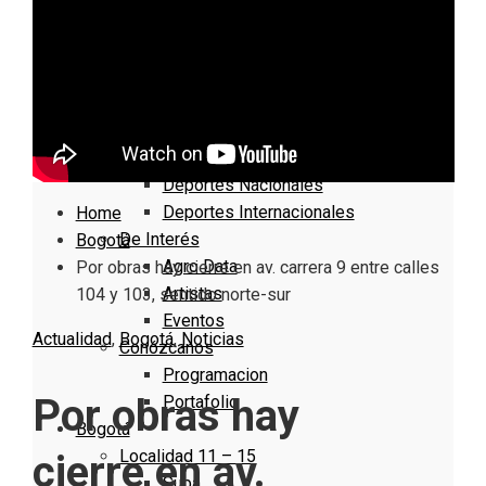
Nacionales
Bogotá
Cundinamarca
Boyacá
Deportes
Deportes Locales
Deportes Nacionales
Deportes Internacionales
Home
De Interés
Bogotá
Agro Data
Por obras hay cierre en av. carrera 9 entre calles
Artistas
104 y 103, sentido norte-sur
Eventos
Actualidad
,
Bogotá
,
Noticias
Conózcanos
Programacion
Por obras hay
Portafolio
Bogotá
Localidad 11 – 15
cierre en av.
Suba