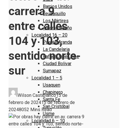
Barrios Unidos
carrera 9
Teusaquillo
Los Mártires
entre calles
Antonio Nariño
Localidad 16 – 20
104 y 103,
Puente Aranda
La Candelaria
sentido norte-
Rafael Uribe Uribe
Ciudad Bolivar
sur
Sumapaz
Localidad 1 – 5
Usaquen
Chapinero
Wilson Castiblanco
15 de
Santa Fe
febrero de 2024
15 de febrero de
San Cristóbal
2024
805
2 Mins Read
Usme
Localidad 6 – 10
Tunjuelito