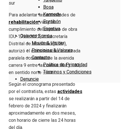
Bosa
Kennedy
Para adelantar las actividades de
Fontibón
rehabilitación
vial y en
Engativa
cumplimiento del contrato de obra
Quienes Somos
IDU-1710-2022, la Secretaría
Misión & Visión
Distrital de Movilidad (SDM),
Principios & Valores
autorizó el cierre total de la calzada
Contacto
paralela occidental de la avenida
Política de Privacidad
carrera 9 entre las calles 104 y 103,
Términos y Condiciones
en sentido norte – sur.
Denuncie
Según el cronograma presentado
por el contratista, estas
actividades
se realizarán a partir del 14 de
febrero de 2024 y finalizarán
aproximadamente en dos meses,
con horario de cierre las 24 horas
del día.