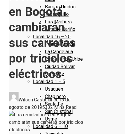
Barrios Unidos
en Bogotá
Teusaquillo
Los Mártires
cambiarán
Antonio Nariño
Localidad 16 – 20
sus carretas
Puente Aranda
La Candelaria
por triciclos
Rafael Uribe Uribe
Ciudad Bolivar
eléctricos
Sumapaz
Localidad 1 – 5
Usaquen
Chapinero
Wilson Castiblanco
15 de
Santa Fe
agosto de 2019
533
2 Mins Read
San Cristóbal
Usme
Localidad 6 – 10
Tunjuelito