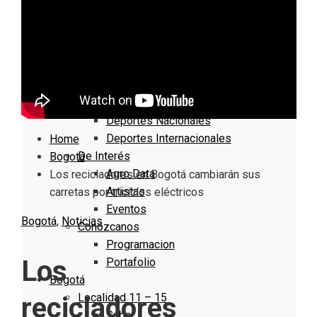
Nacionales
Bogotá
Cundinamarca
Boyacá
Deportes
Deportes Locales
Deportes Nacionales
Deportes Internacionales
Home
De Interés
Bogotá
Agro Data
Los recicladores en Bogotá cambiarán sus
Artistas
carretas por triciclos eléctricos
Eventos
Bogotá
,
Noticias
Conózcanos
Programacion
Los
Portafolio
Bogotá
Localidad 11 – 15
recicladores
Suba