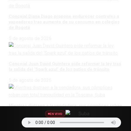
Concejal Diana Diago propone endurecer controles a
vapeadores tras aumento de su consumo en colegios
de Bogotá
5 de agosto de 2026
Concejal Juan David Quintero pide reformar la ley tras
la salida del ‘Spark azul’ de los patios de tránsito
5 de agosto de 2026
Mientras distraen a la vendedora, sus cómplices roban
con total tranquilidad en la Toscana, Suba
EN VIVO
5 de agosto de 2026