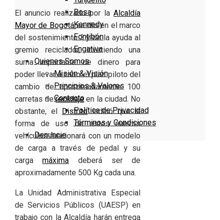
Bosa
El anuncio realizado por la
Alcaldía
Kennedy
Mayor de Bogotá
se dio en el marco
Fontibón
del sostenimiento 3.y de la ayuda al
Engativa
gremio reciclador, invirtiendo una
Quienes Somos
suma importante de dinero para
Misión & Visión
poder llevar a cabo el plan piloto del
Principios & Valores
cambio de aproximadamente 100
Contacto
carretas de
reciclaje
en la ciudad. No
Política de Privacidad
obstante, el
Distrito
indicó que la
Términos y Condiciones
forma de uso de estos nuevos
Denuncie
vehículos funcionará con un modelo
de carga a través de pedal y su
carga
máxima
deberá ser de
aproximadamente 500 Kg cada una.
La Unidad Administrativa Especial
de Servicios Públicos (UAESP) en
trabajo con la Alcaldía harán entrega