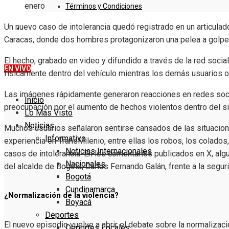
Términos y Condiciones
Un nuevo caso de intolerancia quedó registrado en un articula
DENUNCIE
Caracas, donde dos hombres protagonizaron una pelea a golpe
El hecho, grabado en video y difundido a través de la red soci
EN VIVO
físicamente dentro del vehículo mientras los demás usuarios obs
Las imágenes rápidamente generaron reacciones en redes soc
Inicio
preocupación por el aumento de hechos violentos dentro del s
Lo Más Visto
Noticias
Muchos usuarios señalaron sentirse cansados de las situacion
Informativo
experiencia en TransMilenio, entre ellas los robos, los colados,
Noticias Internacionales
casos de intolerancia. En los comentarios publicados en X, al
Nacionales
del alcalde de Bogotá,
Carlos Fernando Galán
, frente a la segu
Bogotá
Cundinamarca
¿Normalización de la violencia?
Boyacá
Deportes
El nuevo episodio vuelve a abrir el debate sobre la normalizació
Deportes Locales