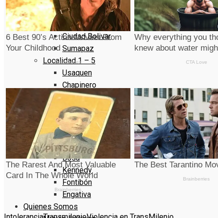
La Candelaria
Rafael Uribe Uribe
Ciudad Bolivar
Sumapaz
Localidad 1 – 5
Usaquen
Chapinero
Santa Fe
San Cristóbal
Usme
Localidad 6 – 10
Tunjuelito
Bosa
Kennedy
Fontibón
Engativa
Quienes Somos
Intolerancia
Transmilenio
Violencia en TransMilenio