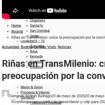
Sumapaz
Localidad 1 – 5
Usaquen
Chapinero
Home
Santa Fe
San Cristóbal
Bogotá
Usme
Riñas en TransMilenio: crece la preocupación por la conv
Localidad 6 – 10
Tunjuelito
Actualidad
,
Bogotá
,
Lo Más Visto
,
Noticias
Bosa
Kennedy
Riñas en TransMilenio: c
Fontibón
Engativa
preocupación por la con
QUIENES SOMOS
Misión & Visión
Principios & Valores
Fernanda Beltrán Buitrago
20 de mayo de 2026
20 de mayo
Contacto
Política de Privacidad