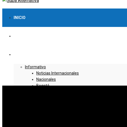
INICIO
LO MÁS VISTO
NOTICIAS
Informativo
Noticias Internacionales
Nacionales
Bogotá
Cundinamarca
Boyacá
Deportes
Deportes Locales
Deportes Nacionales
Deportes Internacionales