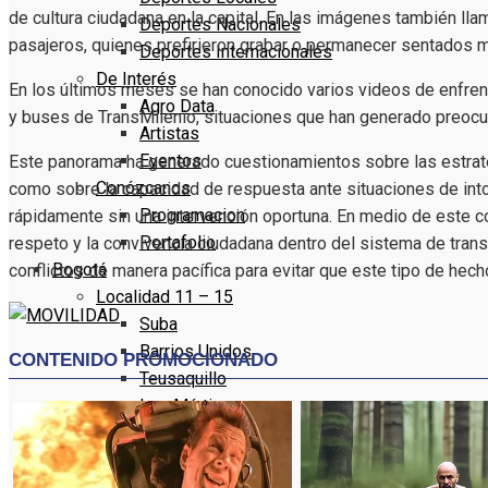
de cultura ciudadana en la capital. En las imágenes también lla
Deportes Nacionales
pasajeros, quienes prefirieron grabar o permanecer sentados mi
Deportes Internacionales
De Interés
En los últimos meses se han conocido varios videos de enfren
Agro Data
y buses de TransMilenio, situaciones que han generado preocup
Artistas
Eventos
Este panorama ha generado cuestionamientos sobre las estrate
Conózcanos
como sobre la capacidad de respuesta ante situaciones de into
Programacion
rápidamente sin una intervención oportuna. En medio de este con
Portafolio
respeto y la convivencia ciudadana dentro del sistema de trans
Bogotá
conflictos de manera pacífica para evitar que este tipo de hech
Localidad 11 – 15
Suba
Barrios Unidos
Teusaquillo
Los Mártires
Antonio Nariño
Localidad 16 – 20
Puente Aranda