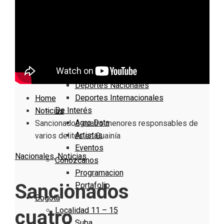
Nacionales
Bogotá
Cundinamarca
Boyacá
Deportes
Deportes Locales
Deportes Nacionales
Deportes Internacionales
Home
De Interés
Noticias
Agro Data
Sancionados cuatro menores responsables de
Artistas
varios delitos en Guainía
Eventos
Nacionales
,
Noticias
Conózcanos
Programacion
Sancionados
Portafolio
Bogotá
Localidad 11 – 15
cuatro
Suba