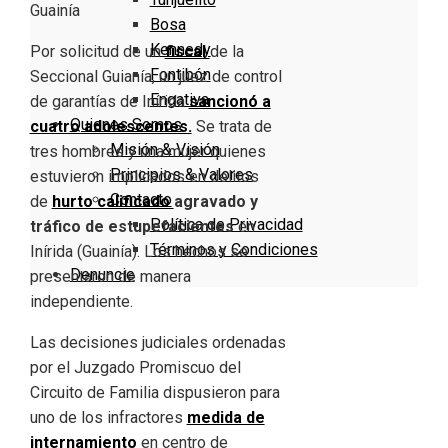
Bosa
Kennedy
Por solicitud de un
fiscal
de la
Fontibón
Seccional Guianía, un juez de control
Engativa
de garantías de Inírida
sancionó a
Quienes Somos
cuatro adolescentes.
Se trata de
Misión & Visión
tres hombres y una mujer quienes
Principios & Valores
estuvieron implicados en delitos
Contacto
de
hurto calificado
agravado y
Política de Privacidad
tráfico de estupefacientes
en
Términos y Condiciones
Inírida (Guainía). Los hechos se
Denuncie
presentaron de manera
independiente.
Las decisiones judiciales ordenadas
por el Juzgado Promiscuo del
Circuito de Familia dispusieron para
uno de los infractores
medida de
internamiento
en centro de