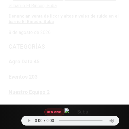
Denuncian venta de licor y altos niveles de ruido en el
barrio El Rincón, Suba
8 de agosto de 2026
CATEGORÍAS
Agro Data
45
Eventos
203
Nuestro Equipo
2
Artistas
188
EN VIVO
Noticias
21371