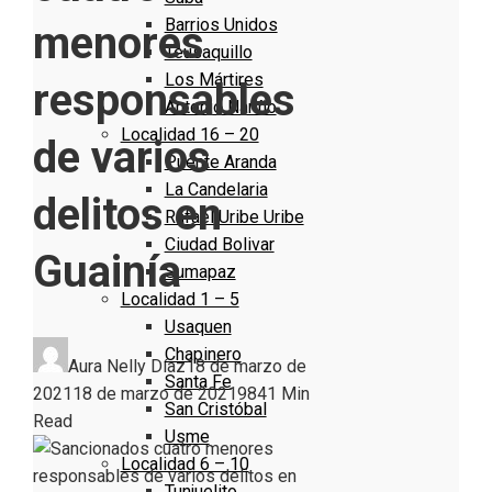
Barrios Unidos
menores
Teusaquillo
Los Mártires
responsables
Antonio Nariño
Localidad 16 – 20
de varios
Puente Aranda
La Candelaria
delitos en
Rafael Uribe Uribe
Ciudad Bolivar
Guainía
Sumapaz
Localidad 1 – 5
Usaquen
Chapinero
Aura Nelly Díaz
18 de marzo de
Santa Fe
2021
18 de marzo de 2021
984
1 Min
San Cristóbal
Read
Usme
Localidad 6 – 10
Tunjuelito