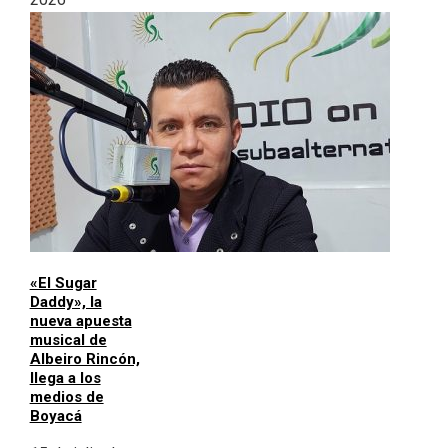
«El Sugar
Daddy», la
nueva apuesta
musical de
Albeiro Rincón,
llega a los
medios de
Boyacá