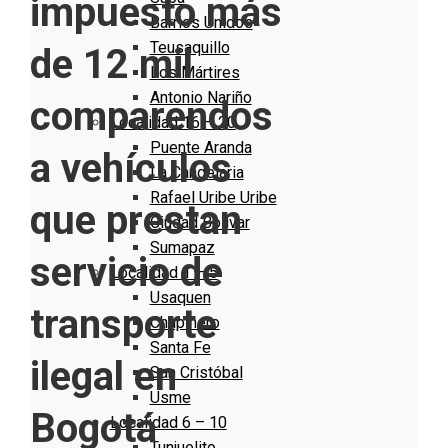
impuesto más
Barrios Unidos
Teusaquillo
de 12 mil
Los Mártires
Antonio Nariño
comparendos
Localidad 16 – 20
Puente Aranda
a vehículos
La Candelaria
Rafael Uribe Uribe
que prestan
Ciudad Bolivar
Sumapaz
servicio de
Localidad 1 – 5
Usaquen
transporte
Chapinero
Santa Fe
ilegal en
San Cristóbal
Usme
Bogotá
Localidad 6 – 10
Tunjuelito