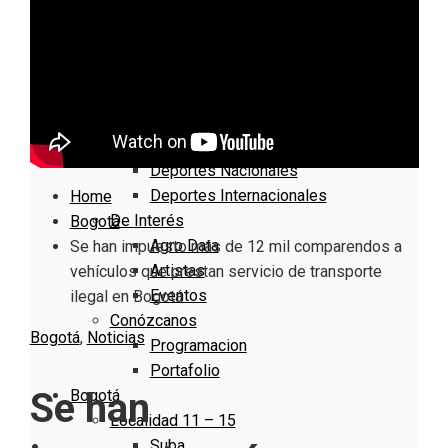
Nacionales
Bogotá
Cundinamarca
Boyacá
Deportes
Deportes Locales
Deportes Nacionales
Deportes Internacionales
Home
De Interés
Bogotá
Agro Data
Se han impuesto más de 12 mil comparendos a
Artistas
vehículos que prestan servicio de transporte
Eventos
ilegal en Bogotá
Conózcanos
Bogotá
,
Noticias
Programacion
Portafolio
Se han
Bogotá
Localidad 11 – 15
Suba