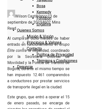
Bosa
Kennedy
Wilson Castiblanco
13 de
Fontibón
septiembre de 2019
460
2 Mins
Engativa
Read
Quienes Somos
Misión & Visión
Al cumplirse ocho meses de haber
Principios & Valores
entrado en funcionamiento el
Grupo
Contacto
Élite contra la Ilegalidad,
coordinado
Política de Privacidad
por la Secretaría Distrital de
Términos y Condiciones
Movilidad y la Policía de Tránsito de
Denuncie
Bogotá, durante el mismo tiempo se
han impuesto 12.461 comparendos
a conductores por prestar servicios
de transporte ilegal en la ciudad.
Este grupo, que entró a operar el 15
de enero pasado, se encarga de