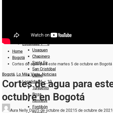
Localidad 16 – 20
Puente Aranda
La Candelaria
Rafael Uribe Uribe
Ciudad Bolivar
Sumapaz
Localidad 1 – 5
Usaquen
Home
Chapinero
Bogotá
Santa Fe
Cortes de agua para este martes 5 de octubre en Bogotá
San Cristóbal
Bogotá
,
Lo Más Visto
,
Noticias
Usme
Cortes de agua para est
Localidad 6 – 10
Tunjuelito
octubre en Bogotá
Bosa
Kennedy
Fontibón
Aura Nelly Díaz
5 de octubre de 2021
5 de octubre de 2021