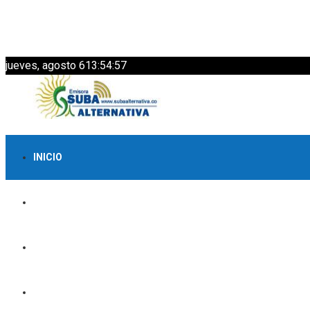
jueves, agosto 6
13:54:58
INICIO
LO MÁS VISTO
NOTICIAS
BOGOTÁ