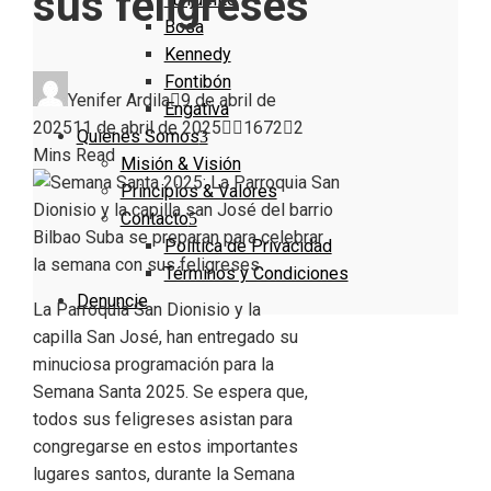
sus feligreses
Bosa
Kennedy
Fontibón
Yenifer Ardila
9 de abril de
Engativa
2025
11 de abril de 2025
1672
2
Quienes Somos
Mins Read
Misión & Visión
Principios & Valores
Contacto
Política de Privacidad
Términos y Condiciones
Denuncie
La Parroquia San Dionisio y la
capilla San José, han entregado su
minuciosa programación para la
Semana Santa 2025. Se espera que,
todos sus feligreses asistan para
congregarse en estos importantes
lugares santos, durante la Semana