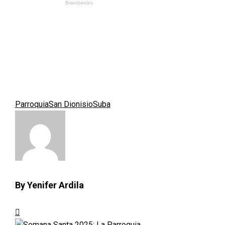
Parroquia
San Dionisio
Suba
By Yenifer Ardila