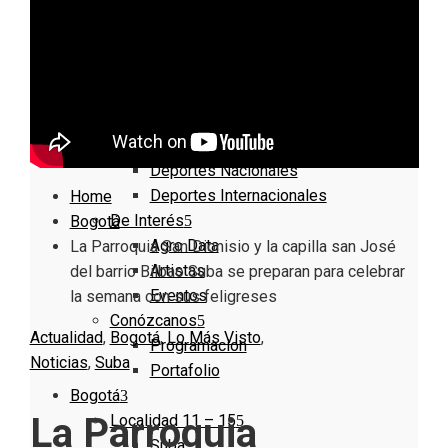
Nacionales
Bogotá
Cundinamarca
Boyacá
Deportes
Deportes Locales
Deportes Nacionales
Deportes Internacionales
Home
De Interés
Bogotá
Agro Data
La Parroquia San Dionisio y la capilla san José
Artistas
del barrio Bilbao Suba se preparan para celebrar
Eventos
la semana con sus feligreses
Conózcanos
Actualidad
,
Bogotá
,
Lo Más Visto
,
Programacion
Noticias
,
Suba
Portafolio
Bogotá
La Parroquia
Localidad 11 – 15
Suba