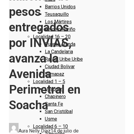
Barrios Unidos
pesos
Teusaquillo
Los Mártires
entregados
Antonio Nariño
Localidad 16 – 20
por INVÍAS,
Puente Aranda
La Candelaria
avanza la
Rafael Uribe Uribe
Ciudad Bolivar
Avenida
Sumapaz
Localidad 1 – 5
Perimetral en
Usaquen
Chapinero
Soacha
Santa Fe
San Cristóbal
Usme
Localidad 6 – 10
Aura Nelly Díaz
14 de julio de
Tunjuelito