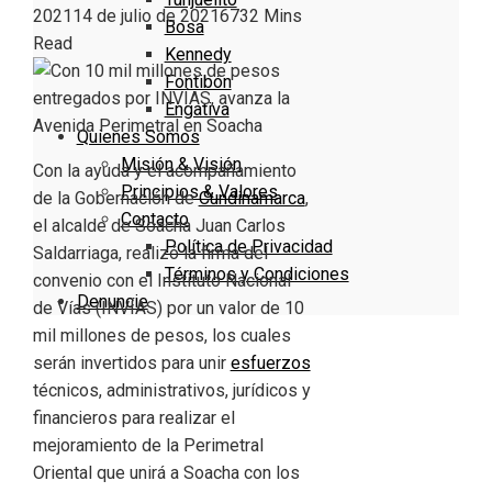
2021
14 de julio de 2021
673
2 Mins
Bosa
Read
Kennedy
Fontibón
Engativa
Quienes Somos
Misión & Visión
Con la ayuda y el acompañamiento
Principios & Valores
de la Gobernación de
Cundinamarca
,
Contacto
el alcalde de Soacha Juan Carlos
Política de Privacidad
Saldarriaga, realizó la firma del
Términos y Condiciones
convenio con el Instituto Nacional
Denuncie
de Vías (INVÍAS) por un valor de 10
mil millones de pesos, los cuales
serán invertidos para unir
esfuerzos
técnicos, administrativos, jurídicos y
financieros para realizar el
mejoramiento de la Perimetral
Oriental que unirá a Soacha con los