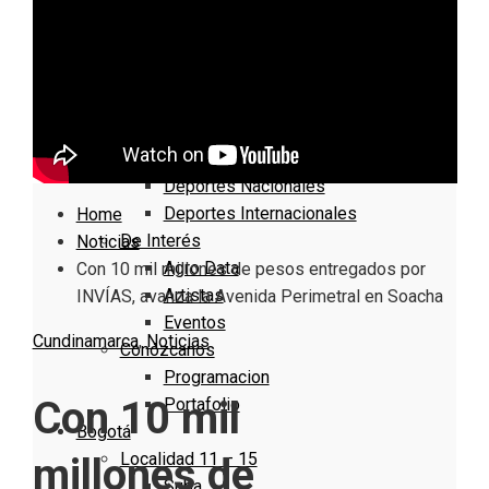
Nacionales
Bogotá
Cundinamarca
Boyacá
Deportes
Deportes Locales
Deportes Nacionales
Deportes Internacionales
Home
De Interés
Noticias
Agro Data
Con 10 mil millones de pesos entregados por
Artistas
INVÍAS, avanza la Avenida Perimetral en Soacha
Eventos
Cundinamarca
,
Noticias
Conózcanos
Programacion
Con 10 mil
Portafolio
Bogotá
Localidad 11 – 15
millones de
Suba