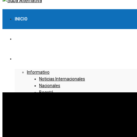
INICIO
LO MÁS VISTO
NOTICIAS
Informativo
Noticias Internacionales
Nacionales
Bogotá
Cundinamarca
Boyacá
Deportes
Deportes Locales
Deportes Nacionales
Deportes Internacionales