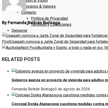
Misión & Visión
Principios & Valores
Contacto
Política de Privacidad
By Fernanda Beltrán Buitrago
Términos y Condiciones
Denuncie
Post
Usaquén convoca a Junta Zonal de Seguridad para fortale
Next Post
Australia y Egipto, a todo o nada en los 1
RELATED POSTS
Gobierno avanza en proyecto de vivienda para adultos 
Fernanda Beltrán Buitrago
5 de agosto de 2026
Concejal Donka Atanassova cuestiona medidas contra m