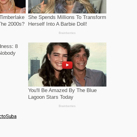
cto
Suba