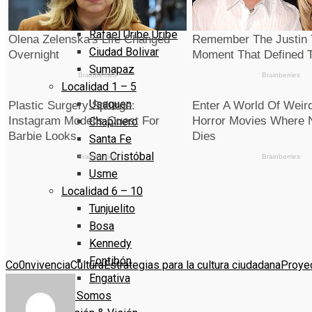
La Candelaria
Rafael Uribe Uribe
Ciudad Bolivar
Sumapaz
Localidad 1 – 5
Usaquen
Chapinero
Santa Fe
San Cristóbal
Usme
Localidad 6 – 10
Tunjuelito
Bosa
Kennedy
Fontibón
Co0nvivencia
Cultura
Estrategias para la cultura ciudadana
Proye
Engativa
Quienes Somos