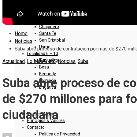
Sumapaz
Localidad 1 – 5
Usaquen
Chapinero
Home
Santa Fe
San Cristóbal
Noticias
Usme
Suba abre proceso de contratación por más de $270 millon
Localidad 6 – 10
Tunjuelito
Actualidad
,
Lo Más Visto
,
Noticias
,
Suba
Bosa
Kennedy
Suba abre proceso de co
Fontibón
Engativa
de $270 millones para for
QUIENES SOMOS
ciudadana
Misión & Visión
Principios & Valores
Contacto
Política de Privacidad