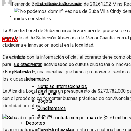
Términos y Condiciones
Fernanda Beltrán Buitrago
3 de julio de 2026
129
2 Mins Re
DENUNCIE
La Alcaldía Local de Suba anunció la apertura del proceso d
la modalidad de Selección Abreviada de Menor Cuantía, con el p
EN VIVO
ciudadana e innovación social en la localidad.
Inicio
De acuerdo con la información oficial, el contrato tiene como o
Lo Más Visto
para la ejecución de actividades de cultura ciudadana e innovac
Noticias
«Bogotaneidad», una iniciativa que busca promover el sentido de
Informativo
los ciudadanos.
Noticias Internacionales
La Alcaldía Local destinará un presupuesto de $270.782.000 par
Nacionales
con el propósito de fomentar buenas prácticas de convivencia y 
Bogotá
identidad bogotana.
Cundinamarca
Boyacá
Deportes
La administración local destacó que esta convocatoria hace pa
Deportes Locales