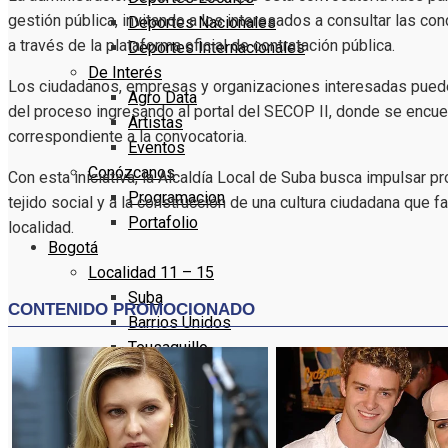
gestión pública, invitando a los interesados a consultar las c
Deportes Nacionales
a través de la plataforma oficial de contratación pública.
Deportes Internacionales
De Interés
Los ciudadanos, empresas y organizaciones interesadas puede
Agro Data
del proceso ingresando al portal del SECOP II, donde se encuen
Artistas
correspondiente a la convocatoria.
Eventos
Conózcanos
Con esta iniciativa, la Alcaldía Local de Suba busca impulsar p
Programacion
tejido social y a la construcción de una cultura ciudadana que f
Portafolio
localidad.
Bogotá
Localidad 11 – 15
Suba
Barrios Unidos
Teusaquillo
Los Mártires
Antonio Nariño
Localidad 16 – 20
Puente Aranda