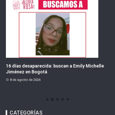
tá
16 días desaparecida: buscan a Emily Michelle
S
Jiménez en Bogotá
p
f
8 de agosto de 2026
CATEGORÍAS