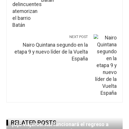
Batán
NEXT POST
Nairo Quintana segundo en la
etapa 9 y nuevo líder de la Vuelta
España
RELATED POSTS
¡Ojo viajeros! Así funcionará el regreso a