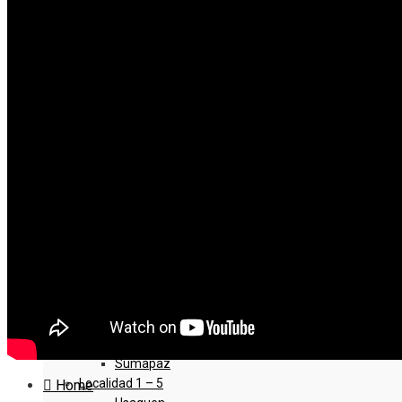
Eventos
Conózcanos
Programacion
Portafolio
BOGOTÁ
Localidad 11 – 15
Suba
Barrios Unidos
Teusaquillo
Los Mártires
Antonio Nariño
Localidad 16 – 20
Puente Aranda
La Candelaria
Rafael Uribe Uribe
Ciudad Bolivar
Sumapaz
Localidad 1 – 5
Home