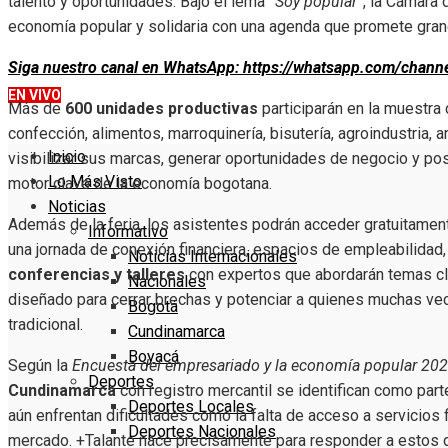
talento y oportunidades. Bajo el lema
“Soy popular”
, la Cámara 
economía popular y solidaria con una agenda que promete gran
Siga nuestro canal en WhatsApp: https://whatsapp.com/chan
EN VIVO
Más de
600 unidades productivas
participarán en la muestra
confección, alimentos, marroquinería, bisutería, agroindustria, ar
Inicio
visibilizar sus marcas, generar oportunidades de negocio y p
Lo Más Visto
motor clave de la economía bogotana.
Noticias
Además de la feria, los asistentes podrán acceder gratuitame
Informativo
una jornada de conexión financiera, espacios de empleabilida
Noticias Internacionales
conferencias y talleres
con expertos que abordarán temas cla
Nacionales
diseñado para cerrar brechas y potenciar a quienes muchas ve
Bogotá
tradicional.
Cundinamarca
Boyacá
Según la
Encuesta del empresariado y la economía popular 20
Deportes
Cundinamarca
con registro mercantil se identifican como par
Deportes Locales
aún enfrentan dificultades como la falta de acceso a servicios f
Deportes Nacionales
mercado. +Talante nace precisamente para responder a estos 