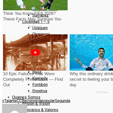
Rafael Uribe Uribe
Ciudad Bolivar
Sumapaz
Localidad 1 – 5
Usaquen
Chapinero
Santa Fe
San Cristóbal
Usme
Localidad 6 – 10
Tunjuelito
Bosa
Kennedy
Fontibón
Engativa
Quienes Somos
+Talante
CCB
economía
popular
Segunda
Misión & Visión
Principios & Valores