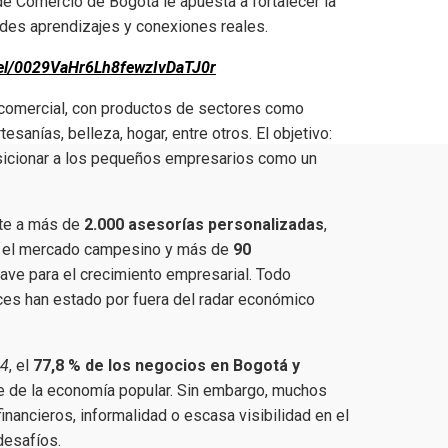
de Comercio de Bogotá le apuesta a fortalecer la
des aprendizajes y conexiones reales.
nel/0029VaHr6Lh8fewzIvDaTJ0r
 comercial, con productos de sectores como
tesanías, belleza, hogar, entre otros. El objetivo:
osicionar a los pequeños empresarios como un
nte a más de
2.000 asesorías personalizadas
,
d, el mercado campesino y más de
90
ve para el crecimiento empresarial. Todo
ces han estado por fuera del radar económico
24
, el
77,8 % de los negocios en Bogotá y
te de la economía popular. Sin embargo, muchos
inancieros, informalidad o escasa visibilidad en el
desafíos.