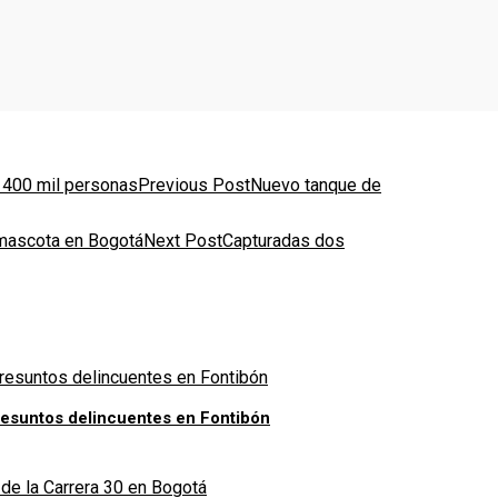
Previous Post
Nuevo tanque de
Next Post
Capturadas dos
presuntos delincuentes en Fontibón