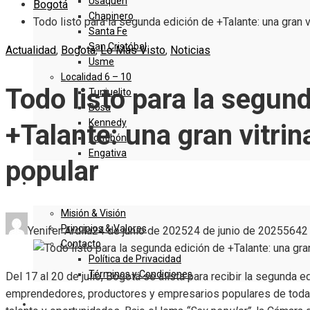
Usaquen
Bogotá
Chapinero
Todo listo para la segunda edición de +Talante: una gran v
Santa Fe
San Cristóbal
Actualidad
,
Bogotá
,
Lo Más Visto
,
Noticias
Usme
Localidad 6 – 10
Todo listo para la segun
Tunjuelito
Bosa
Kennedy
+Talante: una gran vitri
Fontibón
Engativa
popular
QUIENES SOMOS
Misión & Visión
Principios & Valores
Yenifer Ardila
24 de junio de 2025
24 de junio de 2025
564
2
Contacto
Política de Privacidad
Términos y Condiciones
Del 17 al 20 de julio, Bogotá se alista para recibir la segunda 
emprendedores, productores y empresarios populares de toda l
DENUNCIE