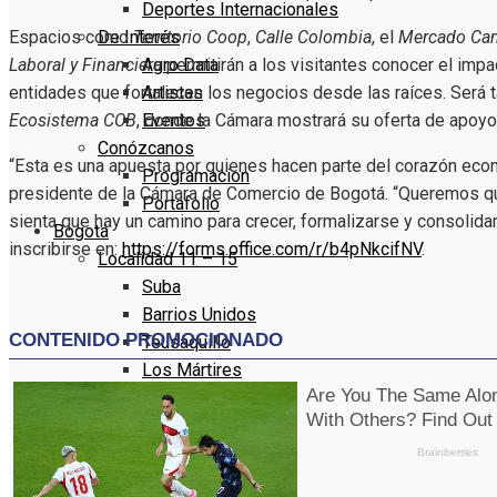
Deportes Internacionales
De Interés
Espacios como
Territorio Coop
,
Calle Colombia
, el
Mercado Ca
Agro Data
Laboral y Financiera
permitirán a los visitantes conocer el imp
Artistas
entidades que fortalecen los negocios desde las raíces. Será 
Eventos
Ecosistema CCB
, donde la Cámara mostrará su oferta de apoyo 
Conózcanos
“Esta es una apuesta por quienes hacen parte del corazón econ
Programacion
presidente de la Cámara de Comercio de Bogotá. “Queremos q
Portafolio
sienta que hay un camino para crecer, formalizarse y consolida
Bogotá
inscribirse en:
https://forms.office.com/r/b4pNkcifNV
.
Localidad 11 – 15
Suba
Barrios Unidos
Teusaquillo
Los Mártires
Antonio Nariño
Localidad 16 – 20
Puente Aranda
La Candelaria