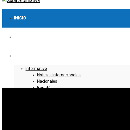
INICIO
LO MÁS VISTO
NOTICIAS
Informativo
Noticias Internacionales
Nacionales
Bogotá
Cundinamarca
Boyacá
Deportes
Deportes Locales
Deportes Nacionales
Deportes Internacionales