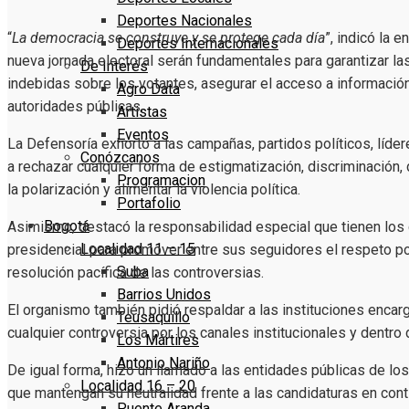
Deportes Nacionales
“
La democracia se construye y se protege cada día
”, indicó la 
Deportes Internacionales
nueva jornada electoral serán fundamentales para garantizar la
De Interés
indebidas sobre los votantes, asegurar el acceso a información
Agro Data
autoridades públicas.
Artistas
Eventos
La Defensoría exhortó a las campañas, partidos políticos, líd
Conózcanos
a rechazar cualquier forma de estigmatización, discriminación
Programacion
la polarización y alimentar la violencia política.
Portafolio
Bogotá
Asimismo, destacó la responsabilidad especial que tienen los
Localidad 11 – 15
presidencial para promover entre sus seguidores el respeto por
Suba
resolución pacífica de las controversias.
Barrios Unidos
El organismo también pidió respaldar a las instituciones encarg
Teusaquillo
cualquier controversia por los canales institucionales y dentro
Los Mártires
Antonio Nariño
De igual forma, hizo un llamado a las entidades públicas de los 
Localidad 16 – 20
que mantengan su neutralidad frente a las candidaturas en cont
Puente Aranda