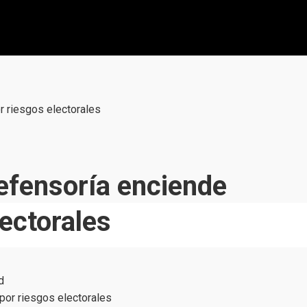
or riesgos electorales
Defensoría enciende
lectorales
d