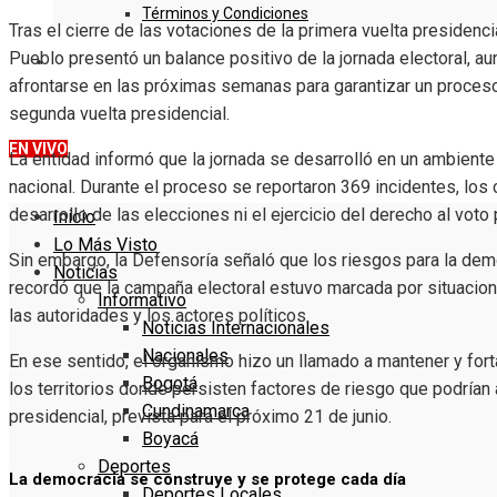
Términos y Condiciones
Tras el cierre de las votaciones de la primera vuelta presidenc
Pueblo presentó un balance positivo de la jornada electoral, a
DENUNCIE
afrontarse en las próximas semanas para garantizar un proceso
segunda vuelta presidencial.
EN VIVO
La entidad informó que la jornada se desarrolló en un ambiente d
nacional. Durante el proceso se reportaron 369 incidentes, los 
desarrollo de las elecciones ni el ejercicio del derecho al voto
Inicio
Lo Más Visto
Sin embargo, la Defensoría señaló que los riesgos para la demo
Noticias
recordó que la campaña electoral estuvo marcada por situacion
Informativo
las autoridades y los actores políticos.
Noticias Internacionales
Nacionales
En ese sentido, el organismo hizo un llamado a mantener y for
Bogotá
los territorios donde persisten factores de riesgo que podrían 
Cundinamarca
presidencial, prevista para el próximo 21 de junio.
Boyacá
Deportes
La democracia se construye y se protege cada día
Deportes Locales