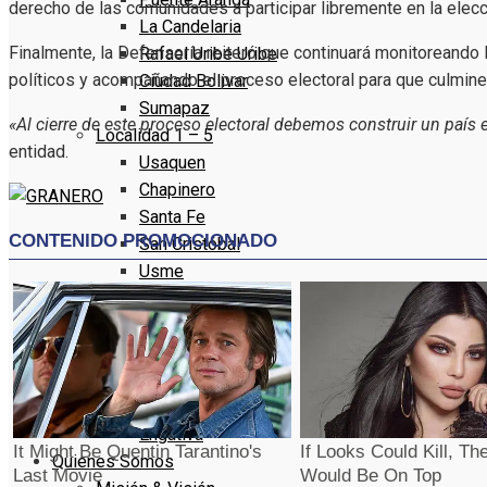
derecho de las comunidades a participar libremente en la elecc
La Candelaria
Finalmente, la Defensoría reiteró que continuará monitoreando l
Rafael Uribe Uribe
políticos y acompañando el proceso electoral para que culmine 
Ciudad Bolivar
Sumapaz
«Al cierre de este proceso electoral debemos construir un país
Localidad 1 – 5
entidad.
Usaquen
Chapinero
Santa Fe
San Cristóbal
Usme
Localidad 6 – 10
Tunjuelito
Bosa
Kennedy
Fontibón
Engativa
Quienes Somos