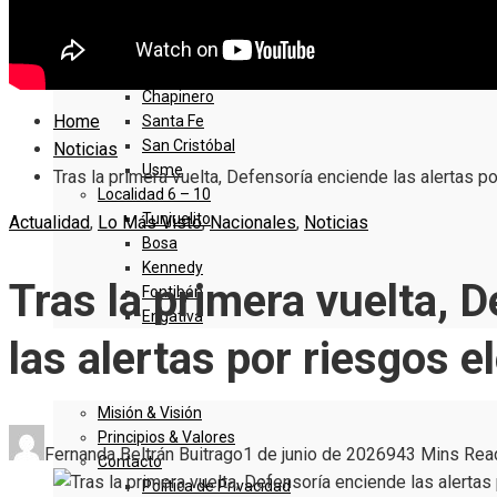
Sumapaz
Localidad 1 – 5
Usaquen
Chapinero
Home
Santa Fe
San Cristóbal
Noticias
Usme
Tras la primera vuelta, Defensoría enciende las alertas p
Localidad 6 – 10
Tunjuelito
Actualidad
,
Lo Más Visto
,
Nacionales
,
Noticias
Bosa
Kennedy
Tras la primera vuelta, 
Fontibón
Engativa
las alertas por riesgos e
QUIENES SOMOS
Misión & Visión
Principios & Valores
Fernanda Beltrán Buitrago
1 de junio de 2026
94
3 Mins Rea
Contacto
Política de Privacidad