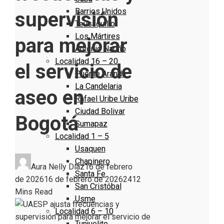
Barrios Unidos
supervisión
Teusaquillo
Los Mártires
para mejorar
Antonio Nariño
Localidad 16 – 20
el servicio de
Puente Aranda
La Candelaria
aseo en
Rafael Uribe Uribe
Ciudad Bolivar
Bogotá
Sumapaz
Localidad 1 – 5
Usaquen
Chapinero
Aura Nelly Díaz
16 de febrero
Santa Fe
de 2026
16 de febrero de 2026
241
2
San Cristóbal
Mins Read
Usme
Localidad 6 – 10
Tunjuelito