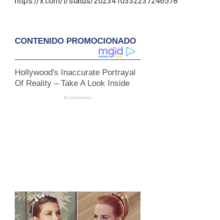
https://x.com/i/status/2023410332237246578