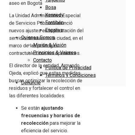
Bosa
Kennedy
La
Unidad Administrativa Especial
Fontibón
de Servicios Públicos
anunció
Engativa
nuevos ajustes en la prestación del
Quienes Somos
servicio de aseo en la ciudad, en el
Misión & Visión
marco de las prórrogas
Principios & Valores
contractuales con los operadores.
Contacto
El director de la entidad,
Armando
Política de Privacidad
Ojeda
, explicó que estas medidas
Términos y Condiciones
buscan optimizar la recolección de
Denuncie
residuos y fortalecer el control en
las diferentes localidades.
Se están
ajustando
frecuencias y horarios de
recolección
para mejorar la
eficiencia del servicio.