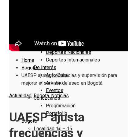
Nacionales
Bogotá
Cundinamarca
Boyacá
Deportes
Deportes Locales
Deportes Nacionales
Deportes Internacionales
Home
De Interés
Bogotá
Agro Data
UAESP ajusta frecuencias y supervisión para
Artistas
mejorar el servicio de aseo en Bogotá
Eventos
Actualidad
,
Bogotá
,
Noticias
Conózcanos
Programacion
UAESP ajusta
Portafolio
Bogotá
Localidad 11 – 15
frecuencias y
Suba