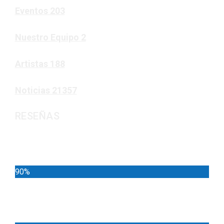
Eventos
203
Nuestro Equipo
2
Artistas
188
Noticias
21357
RESEÑAS
Noticias
90%
Deportes