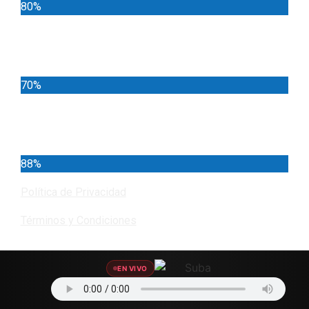
80%
Locales
70%
Cundinamarca
88%
Política de Privacidad
Términos y Condiciones
EN VIVO
Encuéntranos