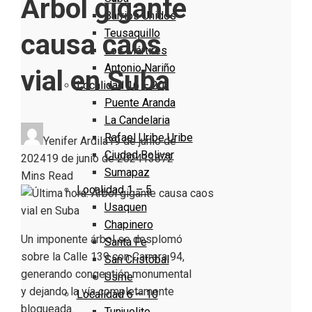
Árbol gigante
Barrios Unidos
Teusaquillo
causa caos
Los Mártires
Antonio Nariño
vial en Suba
Localidad 16 – 20
Puente Aranda
La Candelaria
Rafael Uribe Uribe
Yenifer Ardila
19 de junio de
Ciudad Bolivar
2024
19 de junio de 2024
1387
2
Sumapaz
Mins Read
Localidad 1 – 5
Usaquen
Chapinero
Un imponente árbol se desplomó
Santa Fe
sobre la Calle 139 con Carrera 94,
San Cristóbal
generando congestión monumental
Usme
y dejando la vía completamente
Localidad 6 – 10
bloqueada.
Tunjuelito