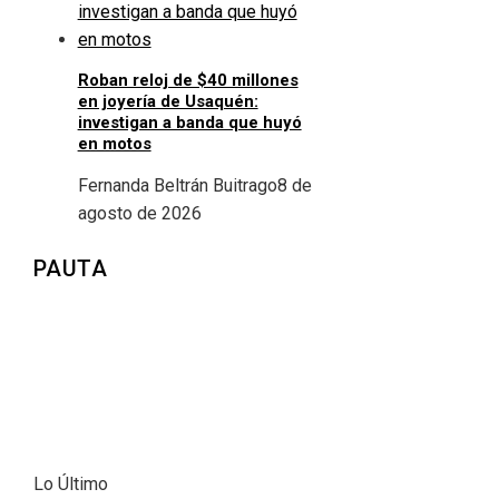
Roban reloj de $40 millones
en joyería de Usaquén:
investigan a banda que huyó
en motos
Fernanda Beltrán Buitrago
8 de
agosto de 2026
PAUTA
Lo Último