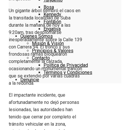
Bosa
Un gigante árbol sembró el caos en
Kennedy
la transitada localidad de Suba
Fontibón
durante la mañana de hoy a las
Engativa
9:20am, tras desplomarse
Quienes Somos
inesperadamente sobre la Calle 139
Misión & Visión
con Carrera 94. El tronco y sus
Principios & Valores
frondosas ramas bloquearon
Contacto
completamente la calzada,
Política de Privacidad
ocasionando un monumental trancón
Términos y Condiciones
que se extendió por varias cuadras
Denuncie
a la redonda.
El impactante incidente, que
afortunadamente no dejó personas
lesionadas, las autoridades han
tenido que cerrar por completo el
tránsito vehicular en la zona,