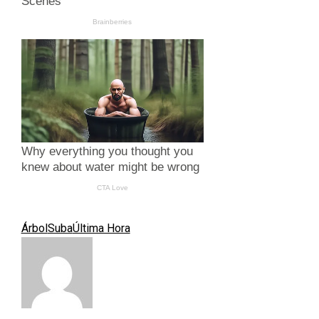
Árbol
Suba
Última Hora