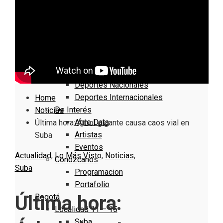
Nacionales
Bogotá
Cundinamarca
Boyacá
Deportes
Deportes Locales
Deportes Nacionales
Deportes Internacionales
Home
De Interés
Noticias
Agro Data
Última hora: Árbol gigante causa caos vial en
Artistas
Suba
Eventos
Actualidad
,
Lo Más Visto
,
Noticias
,
Conózcanos
Suba
Programacion
Portafolio
Última hora:
Bogotá
Localidad 11 – 15
Suba