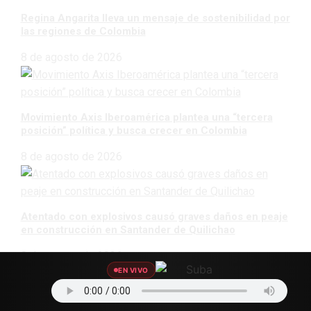
Regina Angarita lleva un mensaje de sostenibilidad por
las regiones de Colombia
8 de agosto de 2026
Movimiento Axis Iberoamérica plantea una “tercera
posición” política y busca crecer en Colombia
8 de agosto de 2026
Atentado con explosivos causó graves daños en peaje
en construcción en Santander de Quilichao
8 de agosto de 2026
EN VIVO