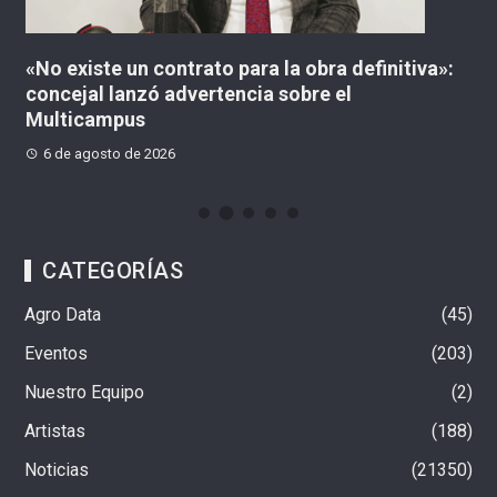
«No existe un contrato para la obra definitiva»:
¿
concejal lanzó advertencia sobre el
C
Multicampus
6 de agosto de 2026
CATEGORÍAS
Agro Data
45
Eventos
203
Nuestro Equipo
2
Artistas
188
Noticias
21350