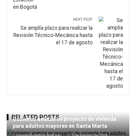
NEXT POST
Se amplía plazo para realizar la
Revisión Técnico-Mecánica hasta
el 17 de agosto
RELATED POSTS
Gobierno avanza en proyecto de vivienda
para adultos mayores en Santa Marta
Fernanda Beltrán Buitrago
5 de agosto de 2026