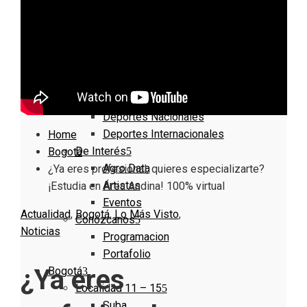
Nacionales
Bogotá
Cundinamarca
Boyacá
Deportes
Deportes Locales
Deportes Nacionales
Deportes Internacionales
Home
De Interés
Bogotá
Agro Data
¿Ya eres profesional, quieres especializarte?
Artistas
¡Estudia en Área Andina! 100% virtual
Eventos
Actualidad
,
Bogotá
,
Lo Más Visto
,
Conózcanos
Noticias
Programacion
Portafolio
¿Ya eres
Bogotá
Localidad 11 – 15
Suba