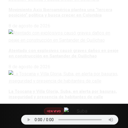
Movimiento Axis Iberoamérica plantea una “tercera
posición” política y busca crecer en Colombia
8 de agosto de 2026
Atentado con explosivos causó graves daños en peaje
en construcción en Santander de Quilichao
8 de agosto de 2026
La Toscana y Villa Gloria, Suba, en alerta por basuras,
inseguridad y presencia de habitantes de calle
8 de agosto de 2026
EN VIVO