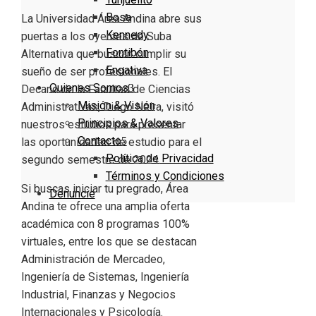
Bosa
La Universidad Área Andina abre sus
Kennedy
puertas a los oyentes de Suba
Fontibón
Alternativa que buscan cumplir su
Engativa
sueño de ser profesionales. El
Quienes Somos
Decano de la Facultad de Ciencias
Misión & Visión
Administrativas, Diego Neira, visitó
Principios & Valores
nuestros estudios para presentar
Contacto
las oportunidades de estudio para el
Política de Privacidad
segundo semestre de 2024.
Términos y Condiciones
Si buscas iniciar tu pregrado, Área
Denuncie
Andina te ofrece una amplia oferta
académica con 8 programas 100%
virtuales, entre los que se destacan
Administración de Mercadeo,
Ingeniería de Sistemas, Ingeniería
Industrial, Finanzas y Negocios
Internacionales y Psicología.