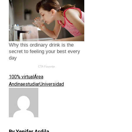
100% virtual
Área
Andina
estudiar
Universidad
By Yenifer Ardila