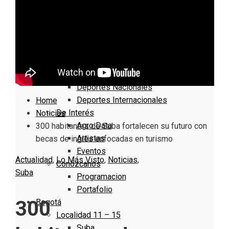
Nacionales
Bogotá
Cundinamarca
Boyacá
Deportes
Deportes Locales
Deportes Nacionales
Deportes Internacionales
Home
De Interés
Noticias
Agro Data
300 habitantes de Suba fortalecen su futuro con
Artistas
becas de inglés enfocadas en turismo
Eventos
Actualidad
,
Lo Más Visto
,
Noticias
,
Conózcanos
Suba
Programacion
Portafolio
300
Bogotá
Localidad 11 – 15
Suba