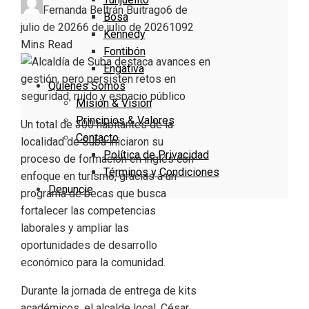
Fernanda Beltrán Buitrago
6 de
Bosa
julio de 2026
6 de julio de 2026
109
2
Kennedy
Mins Read
Fontibón
Engativa
Quienes Somos
Misión & Visión
Principios & Valores
Un total de 300 habitantes de la
Contacto
localidad de Suba iniciaron su
Política de Privacidad
proceso de formación en inglés con
Términos y Condiciones
enfoque en turismo, gracias a un
Denuncie
programa de becas que busca
fortalecer las competencias
laborales y ampliar las
oportunidades de desarrollo
económico para la comunidad.
Durante la jornada de entrega de kits
académicos, el alcalde local, César