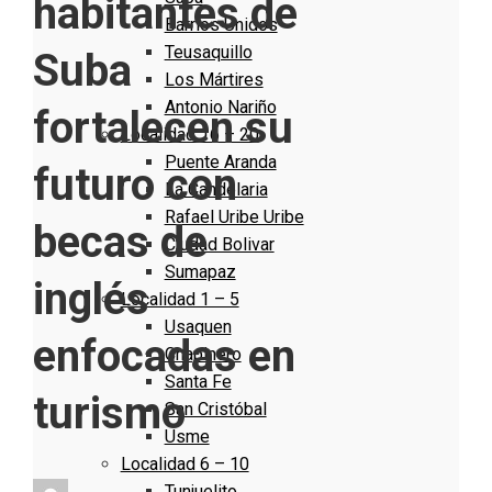
habitantes de
Barrios Unidos
Teusaquillo
Suba
Los Mártires
Antonio Nariño
fortalecen su
Localidad 16 – 20
Puente Aranda
futuro con
La Candelaria
Rafael Uribe Uribe
becas de
Ciudad Bolivar
Sumapaz
inglés
Localidad 1 – 5
Usaquen
enfocadas en
Chapinero
Santa Fe
turismo
San Cristóbal
Usme
Localidad 6 – 10
Tunjuelito