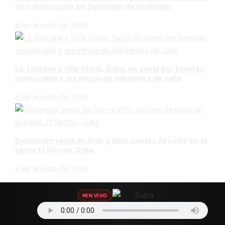
en construcción en Santander de Quilichao
8 de agosto de 2026
La Toscana y Villa Gloria, Suba, en alerta por basuras,
inseguridad y presencia de habitantes de calle
8 de agosto de 2026
Denuncian venta de licor y altos niveles de ruido en el
barrio El Rincón, Suba
8 de agosto de 2026
CATEGORÍAS
EN VIVO
Agro Data
45