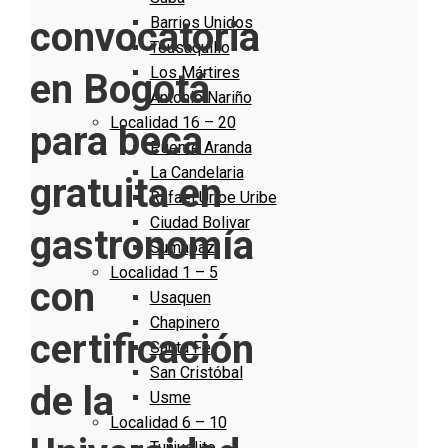
Barrios Unidos
convocatoria
Teusaquillo
Los Mártires
en Bogotá
Antonio Nariño
Localidad 16 – 20
para beca
Puente Aranda
La Candelaria
gratuita en
Rafael Uribe Uribe
Ciudad Bolivar
gastronomía
Sumapaz
Localidad 1 – 5
con
Usaquen
Chapinero
certificación
Santa Fe
San Cristóbal
de la
Usme
Localidad 6 – 10
Tunjuelito