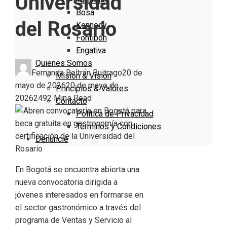
Universidad
Bosa
del Rosario
Kennedy
Fontibón
Engativa
Quienes Somos
Fernanda Beltrán Buitrago
20 de
Misión & Visión
mayo de 2026
20 de mayo de
Principios & Valores
2026
249
2 Mins Read
Contacto
Política de Privacidad
Términos y Condiciones
Denuncie
En Bogotá se encuentra abierta una
nueva convocatoria dirigida a
jóvenes interesados en formarse en
el sector gastronómico a través del
programa de Ventas y Servicio al