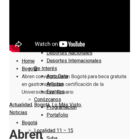
Nacionales
Bogotá
Cundinamarca
Boyacá
Deportes
Deportes Locales
Deportes Nacionales
Deportes Internacionales
Home
De Interés
Bogotá
Agro Data
Abren convocatoria en Bogotá para beca gratuita
Artistas
en gastronomía con certificación de la
Eventos
Universidad del Rosario
Conózcanos
Actualidad
,
Bogotá
,
Lo Más Visto
,
Programacion
Noticias
Portafolio
Bogotá
Abren
Localidad 11 – 15
Suba