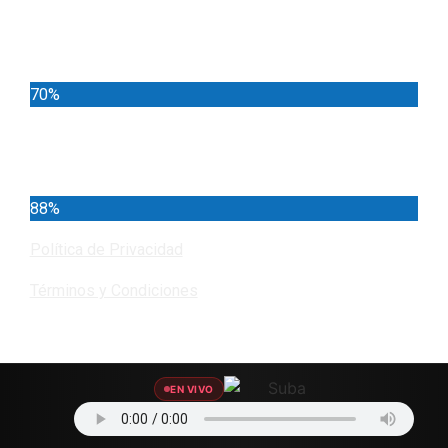
Locales
70%
Cundinamarca
88%
Política de Privacidad
Términos y Condiciones
Encuéntranos
EN VIVO
Cl. 143b #145-05 Suba - Bilbao