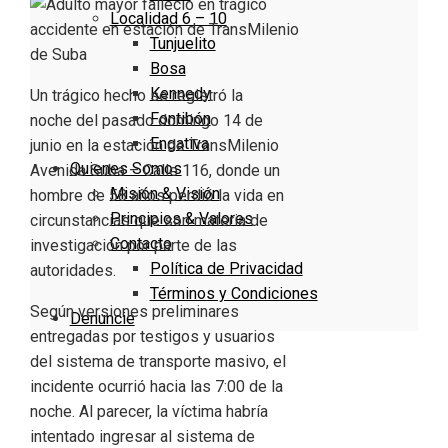
Localidad 6 – 10
Tunjuelito
Bosa
Kennedy
Un trágico hecho se registró la
Fontibón
noche del pasado domingo 14 de
Engativa
junio en la estación de TransMilenio
Quienes Somos
Avenida Suba – Calle 116, donde un
Misión & Visión
hombre de 58 años perdió la vida en
Principios & Valores
circunstancias que son materia de
Contacto
investigación por parte de las
Política de Privacidad
autoridades.
Términos y Condiciones
Según versiones preliminares
Denuncie
entregadas por testigos y usuarios
del sistema de transporte masivo, el
incidente ocurrió hacia las 7:00 de la
noche. Al parecer, la víctima habría
intentado ingresar al sistema de