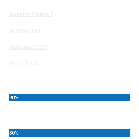
Nuestro Equipo
2
Artistas
188
Noticias
21357
RESEÑAS
Noticias
90%
Deportes
80%