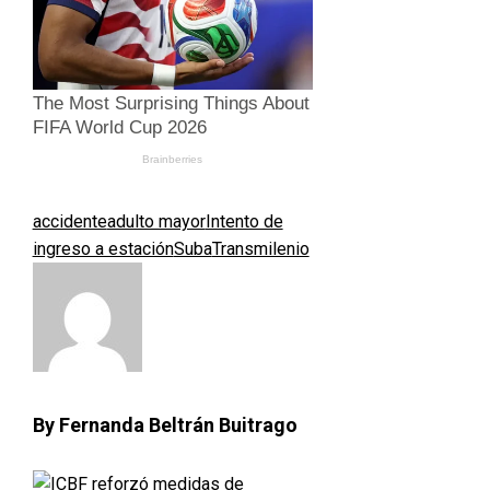
accidente
adulto mayor
Intento de
ingreso a estación
Suba
Transmilenio
By Fernanda Beltrán Buitrago