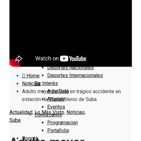
Informativo
Noticias Internacionales
Nacionales
Bogotá
Cundinamarca
Boyacá
Deportes
Deportes Locales
Deportes Nacionales
Deportes Internacionales
Home
De Interés
Noticias
Agro Data
Adulto mayor falleció en trágico accidente en
Artistas
estación de TransMilenio de Suba
Eventos
Actualidad
,
Lo Más Visto
,
Noticias
,
Conózcanos
Suba
Programacion
Portafolio
Bogotá