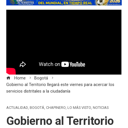
Home
Bogotá
Gobierno al Territorio llegará este viernes para acercar los
servicios distritales a la ciudadanía
ACTUALIDAD
,
BOGOTÁ
,
CHAPINERO
,
LO MÁS VISTO
,
NOTICIAS
Gobierno al Territorio