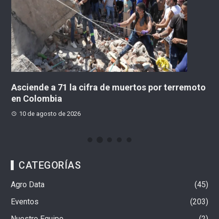
Asciende a 71 la cifra de muertos por terremoto
R
en Colombia
e
10 de agosto de 2026
CATEGORÍAS
Agro Data
45
Eventos
203
Nuestro Equipo
2