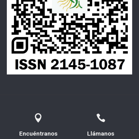
Encuéntranos
Llámanos