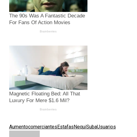
Aumento
comerciantes
Estafas
Nequi
Suba
Usuarios