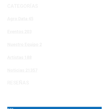
CATEGORÍAS
Agro Data
45
Eventos
203
Nuestro Equipo
2
Artistas
188
Noticias
21357
RESEÑAS
Noticias