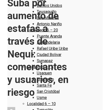
Suba por
Barrios Unidos
Teusaquillo
aumento de
Los Mártires
Antonio Nariño
estafas a
Localidad 16 – 20
Puente Aranda
través de
La Candelaria
Rafael Uribe Uribe
Nequi:
Ciudad Bolivar
Sumapaz
comerciantes
Localidad 1 – 5
Usaquen
y usuarios, en
Chapinero
Santa Fe
riesgo
San Cristóbal
Usme
Localidad 6 – 10
Tunjuelito