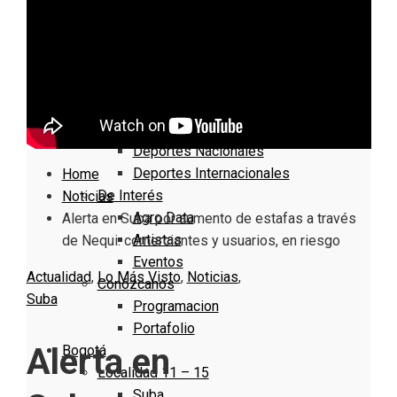
Nacionales
Bogotá
Cundinamarca
Boyacá
Deportes
Deportes Locales
Deportes Nacionales
Deportes Internacionales
Home
De Interés
Noticias
Agro Data
Alerta en Suba por aumento de estafas a través
Artistas
de Nequi: comerciantes y usuarios, en riesgo
Eventos
Actualidad
,
Lo Más Visto
,
Noticias
,
Conózcanos
Suba
Programacion
Portafolio
Alerta en
Bogotá
Localidad 11 – 15
Suba