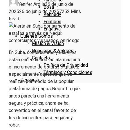
Yenifer Ardila
26 de junio de
Bosa
2025
26 de junio de 2025
725
2 Mins
Kennedy
Read
Fontibón
Engativa
Quienes Somos
Misión & Visión
Principios & Valores
En Suba, comerciantes y usuarios
Contacto
están encendiendo las alarmas ante
Política de Privacidad
el incremento de estafas digitales,
Términos y Condiciones
especialmente aquellas que se
Denuncie
realizan por medio de la popular
plataforma de pagos Nequi. Lo que
antes parecía una herramienta
segura y práctica, ahora se ha
convertido en el canal favorito de
los delincuentes para engañar y
robar.