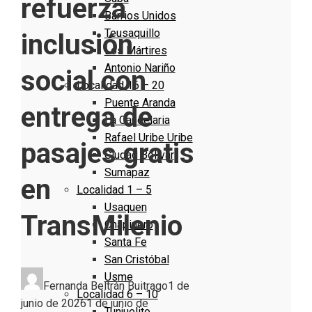
refuerza
Barrios Unidos
Teusaquillo
inclusión
Los Mártires
Antonio Nariño
social con
Localidad 16 – 20
Puente Aranda
entrega de
La Candelaria
Rafael Uribe Uribe
pasajes gratis
Ciudad Bolivar
Sumapaz
en
Localidad 1 – 5
Usaquen
TransMilenio
Chapinero
Santa Fe
San Cristóbal
Usme
Fernanda Beltrán Buitrago
1 de
Localidad 6 – 10
junio de 2026
1 de junio de
Tunjuelito