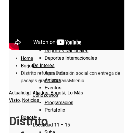
Nacionales
Bogotá
Cundinamarca
Boyacá
Deportes
Deportes Locales
Deportes Nacionales
Deportes Internacionales
Home
De Interés
Bogotá
Agro Data
Distrito refuerza inclusión social con entrega de
Artistas
pasajes gratis en TransMilenio
Eventos
Actualidad
,
Aliados
,
Bogotá
,
Lo Más
Conózcanos
Visto
,
Noticias
Programacion
Portafolio
Distrito
Bogotá
Localidad 11 – 15
Suba