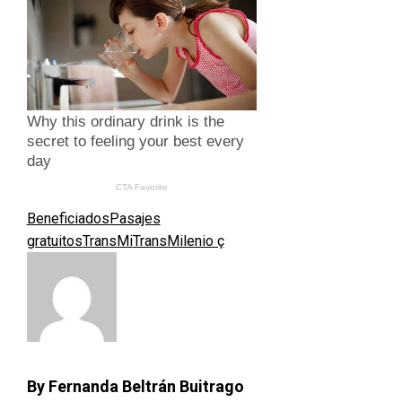
Beneficiados
Pasajes
gratuitos
TransMi
TransMilenio ç
By Fernanda Beltrán Buitrago