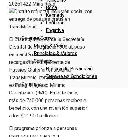
2026
142
2 Mins Read
Bosa
Kennedy
Fontibón
Engativa
Quienes Somos
El Distrito, a través de la Secretaría
Misión & Visión
Distrital de Integración Social, puso
Principios & Valores
en marcha un nuevo ciclo de
Contacto
recargas del componente de
Política de Privacidad
Pasajes Gratis en el sistema
Términos y Condiciones
TransMilenio, como parte de la
Denuncie
estrategia Ingreso Mínimo
Garantizado (IMG). En este ciclo,
más de 740.000 personas reciben el
beneficio, con una inversión superior
a los $11.900 millones.
El programa prioriza a personas
mayores, personas con