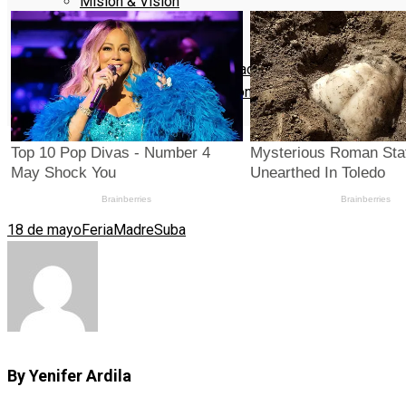
Misión & Visión
Principios & Valores
Contacto
Política de Privacidad
Términos y Condiciones
Denuncie
18 de mayo
Feria
Madre
Suba
By Yenifer Ardila