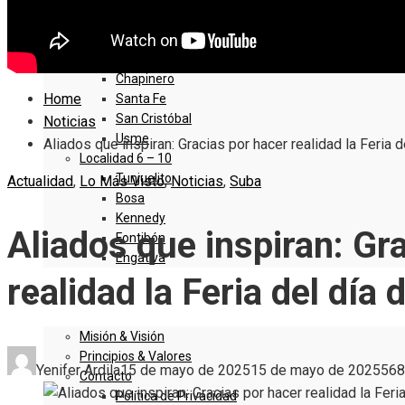
Sumapaz
Localidad 1 – 5
Usaquen
Chapinero
Home
Santa Fe
San Cristóbal
Noticias
Usme
Aliados que inspiran: Gracias por hacer realidad la Feria d
Localidad 6 – 10
Tunjuelito
Actualidad
,
Lo Más Visto
,
Noticias
,
Suba
Bosa
Kennedy
Aliados que inspiran: Gr
Fontibón
Engativa
realidad la Feria del día 
QUIENES SOMOS
Misión & Visión
Principios & Valores
Yenifer Ardila
15 de mayo de 2025
15 de mayo de 2025
568
Contacto
Política de Privacidad