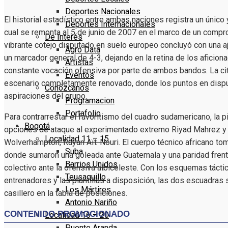
Deportes Nacionales
El historial estadístico entre ambas naciones registra un único 
Deportes Internacionales
cual se remonta al 5 de junio de 2007 en el marco de un compr
De Interés
vibrante cotejo disputado en suelo europeo concluyó con una aj
Agro Data
un marcador general de 4-3, dejando en la retina de los aficion
Artistas
constante vocación ofensiva por parte de ambos bandos. La ci
Eventos
escenario completamente renovado, donde los puntos en disput
Conózcanos
aspiraciones del grupo.
Programacion
Portafolio
Para contrarrestar el favoritismo del cuadro sudamericano, la 
Bogotá
opciones de ataque al experimentado extremo Riyad Mahrez y al
Localidad 11 – 15
Wolverhampton, Rayan Aït-Nouri. El cuerpo técnico africano to
Suba
donde sumaron una goleada ante Guatemala y una paridad frent
Barrios Unidos
colectivo ante la ofensiva albiceleste. Con los esquemas tác
Teusaquillo
entrenadores y las plantillas a disposición, las dos escuadras
Los Mártires
casillero en la tabla de posiciones.
Antonio Nariño
Localidad 16 – 20
Puente Aranda