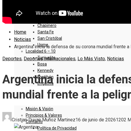
Sumapaz
Localidad 1 – 5
Usaquen
Chapinero
Home
Santa Fe
San Cristóbal
Noticias
Usme
Argentina inicia la defensa de su corona mundial frente a 
Localidad 6 – 10
Tunjuelito
Deportes
,
Deportes Internacionales
,
Lo Más Visto
,
Noticias
Bosa
Kennedy
Argentina inicia la defe
Fontibón
Engativa
mundial frente a la pelig
QUIENES SOMOS
Misión & Visión
Principios & Valores
Cristian Duvan Muñoz Martinez
16 de junio de 2026
120
2 M
Contacto
Política de Privacidad