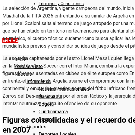
Términos y Condiciones
La selección de Argentina, vigente campeona del mundo, inicia
Mundial de la FIFA 2026 enfrentando a su similar de Argelia en
DENUNCIE
por Lionel Scaloni salta al terreno de juego arropado por una m
que se han citado en territorio norteamericano para alentar al pla
ecuménico, el cuerpo técnico sudamericano busca aplicar las 
EN VIVO
mundialistas previos y consolidar su idea de juego desde el pita
La escuadra capitaneada por el astro Lionel Messi, quien llega
Inicio
en la Major League Soccer con el Inter Miami, combina la expe
Lo Más Visto
figuras jóvenes asentadas en clubes de élite europea como Enz
Noticias
enfrente, el conjunto de Argelia asume el compromiso con la m
Informativo
continental y emular las grandes gestas del fútbol africano fren
Noticias Internacionales
Zorros del Desierto apuesta por el orden táctico y la jerarquía 
Nacionales
intentar neutralizar el circuito ofensivo de su oponente.
Bogotá
Cundinamarca
Figuras consolidadas y el recuerdo de
Boyacá
Deportes
en 2007
Deportes Locales