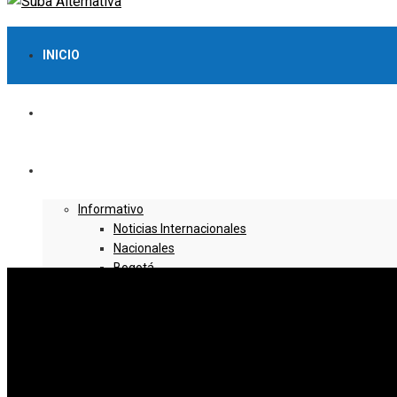
INICIO
LO MÁS VISTO
NOTICIAS
Informativo
Noticias Internacionales
Nacionales
Bogotá
Cundinamarca
Boyacá
Deportes
Deportes Locales
Deportes Nacionales
Deportes Internacionales