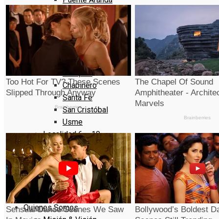
La Candelaria
Rafael Uribe Uribe
Ciudad Bolivar
Sumapaz
Localidad 1 – 5
Usaquen
Chapinero
Santa Fe
San Cristóbal
Usme
Localidad 6 – 10
Tunjuelito
Bosa
Kennedy
Fontibón
Engativa
Quienes Somos