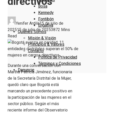
directivos
Bosa
Kennedy
Fontibón
Yenifer Ardila
15 de julio de
Engativa
2025
15 de julio de 2025
387
2 Mins
Quienes Somos
Read
Misión & Visión
Principios & Valores
Contacto
Política de Privacidad
Términos y Condiciones
Durante una conversación con
Denuncie
Martha Patricia Jiménez, funcionaria
de la Secretaría Distrital de la Mujer,
quedó claro que Bogotá está
marcando un precedente positivo en
la participación de las mujeres en el
sector público. Según el más
reciente informe del Observatorio