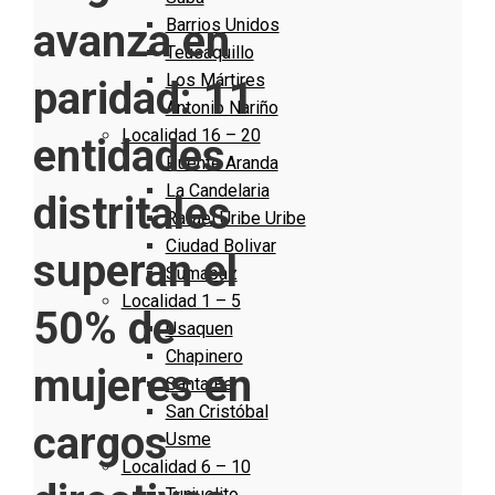
Barrios Unidos
avanza en
Teusaquillo
Los Mártires
paridad: 11
Antonio Nariño
Localidad 16 – 20
entidades
Puente Aranda
La Candelaria
distritales
Rafael Uribe Uribe
Ciudad Bolivar
superan el
Sumapaz
Localidad 1 – 5
50% de
Usaquen
Chapinero
mujeres en
Santa Fe
San Cristóbal
cargos
Usme
Localidad 6 – 10
Tunjuelito