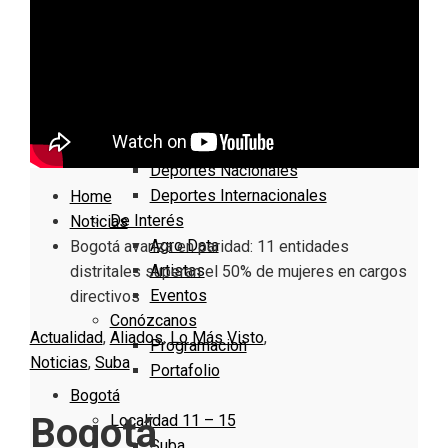
Nacionales
Bogotá
Cundinamarca
Boyacá
Deportes
Deportes Locales
Deportes Nacionales
Deportes Internacionales
Home
De Interés
Noticias
Agro Data
Bogotá avanza en paridad: 11 entidades
Artistas
distritales superan el 50% de mujeres en cargos
Eventos
directivos
Conózcanos
Actualidad
,
Aliados
,
Lo Más Visto
,
Programacion
Noticias
,
Suba
Portafolio
Bogotá
Bogotá
Localidad 11 – 15
Suba