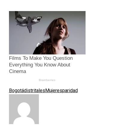
Bogotá
distritales
Mujeres
paridad