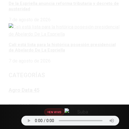
De la Espriella anuncia reforma tributaria y decreto de
austeridad
7 de agosto de 2026
Cali está lista para la histórica posesión presidencial
de Abelardo De La Espriella
7 de agosto de 2026
CATEGORÍAS
Agro Data
45
Eventos
203
EN VIVO
Nuestro Equipo
2