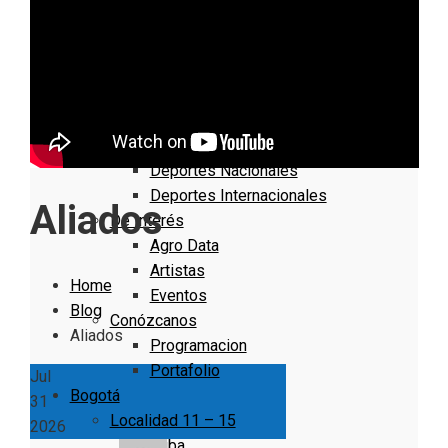
Nacionales
Bogotá
Cundinamarca
Boyacá
Deportes
Deportes Locales
Deportes Nacionales
Deportes Internacionales
Aliados
De Interés
Agro Data
Artistas
Home
Eventos
Blog
Conózcanos
Aliados
Programacion
Portafolio
Jul
Bogotá
31
Localidad 11 – 15
2026
Suba