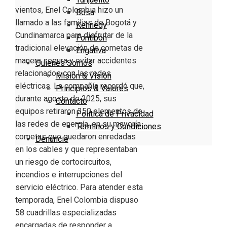
vientos, Enel Colombia hizo un
Bosa
llamado a las familias de Bogotá y
Kennedy
Cundinamarca para disfrutar de la
Fontibón
tradicional elevación de cometas de
Engativa
manera segura y evitar accidentes
Quienes Somos
relacionados con las redes
Misión & Visión
eléctricas. La compañía recordó que,
Principios & Valores
durante agosto de 2025, sus
Contacto
equipos retiraron 350 elementos de
Política de Privacidad
las redes de energía, en su mayoría
Términos y Condiciones
cometas que quedaron enredadas
Denuncie
en los cables y que representaban
un riesgo de cortocircuitos,
incendios e interrupciones del
servicio eléctrico. Para atender esta
temporada, Enel Colombia dispuso
58 cuadrillas especializadas
encargadas de responder a