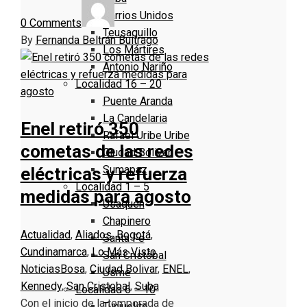
Barrios Unidos
0 Comments
Teusaquillo
By
Fernanda Beltrán Buitrago
Los Mártires
Antonio Nariño
Localidad 16 – 20
Puente Aranda
La Candelaria
Enel retiró 350
Rafael Uribe Uribe
cometas de las redes
Ciudad Bolivar
Sumapaz
eléctricas y refuerza
Localidad 1 – 5
medidas para agosto
Usaquen
Chapinero
Actualidad
,
Aliados
,
Bogotá
,
Santa Fe
Cundinamarca
,
Lo Más Visto
,
San Cristóbal
Noticias
Bosa
,
Ciudad Bolivar
,
ENEL
,
Usme
Kennedy
,
San Cristobal
,
Suba
Localidad 6 – 10
Con el inicio de la temporada de
Tunjuelito