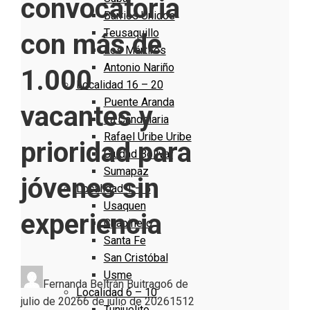
convocatoria
Barrios Unidos
Teusaquillo
con más de
Los Mártires
Antonio Nariño
1.000
Localidad 16 – 20
Puente Aranda
vacantes y
La Candelaria
Rafael Uribe Uribe
prioridad para
Ciudad Bolivar
Sumapaz
jóvenes sin
Localidad 1 – 5
Usaquen
experiencia
Chapinero
Santa Fe
San Cristóbal
Usme
Fernanda Beltrán Buitrago
6 de
Localidad 6 – 10
julio de 2026
6 de julio de 2026
151
2
Tunjuelito