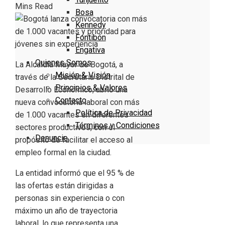
Mins Read
Bosa
Kennedy
Fontibón
Engativa
Quienes Somos
La Alcaldía Mayor de Bogotá, a
Misión & Visión
través de la Secretaría Distrital de
Principios & Valores
Desarrollo Económico, abrió una
Contacto
nueva convocatoria laboral con más
Política de Privacidad
de 1.000 vacantes en diferentes
Términos y Condiciones
sectores productivos, con el
Denuncie
propósito de facilitar el acceso al
empleo formal en la ciudad.
La entidad informó que el 95 % de
las ofertas están dirigidas a
personas sin experiencia o con
máximo un año de trayectoria
laboral, lo que representa una