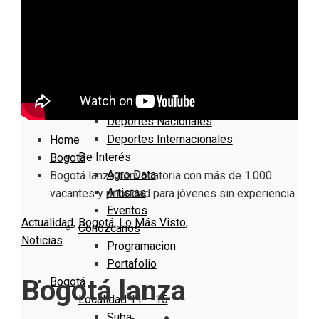
Nacionales
Bogotá
Cundinamarca
Boyacá
Deportes
Deportes Locales
Deportes Nacionales
Deportes Internacionales
Home
De Interés
Bogotá
Agro Data
Bogotá lanza convocatoria con más de 1.000
Artistas
vacantes y prioridad para jóvenes sin experiencia
Eventos
Actualidad
,
Bogotá
,
Lo Más Visto
,
Conózcanos
Noticias
Programacion
Portafolio
Bogotá lanza
Bogotá
Localidad 11 – 15
Suba