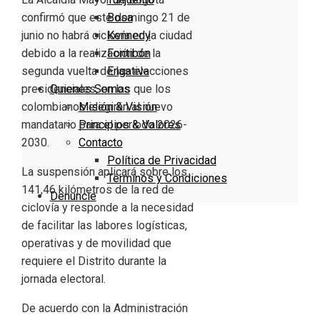
Bosa
confirmó que este domingo 21 de
Kennedy
junio no habrá ciclovía en la ciudad
Fontibón
debido a la realización de la
Engativa
segunda vuelta de las elecciones
Quienes Somos
presidenciales, en las que los
Misión & Visión
colombianos elegirán al nuevo
Principios & Valores
mandatario para el periodo 2026-
Contacto
2030.
Política de Privacidad
La suspensión aplicará sobre los
Términos y Condiciones
141,46 kilómetros de la red de
Denuncie
ciclovía y responde a la necesidad
de facilitar las labores logísticas,
operativas y de movilidad que
requiere el Distrito durante la
jornada electoral.
De acuerdo con la Administración