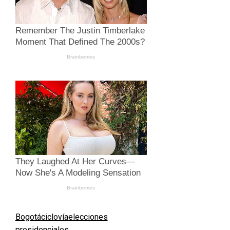
Bogotá
ciclovía
elecciones
presidenciales