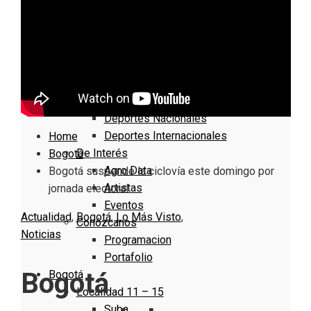
Nacionales
Bogotá
Cundinamarca
Boyacá
Deportes
Deportes Locales
Deportes Nacionales
Deportes Internacionales
Home
De Interés
Bogotá
Agro Data
Bogotá suspende la ciclovía este domingo por
Artistas
jornada electoral
Eventos
Actualidad
,
Bogotá
,
Lo Más Visto
,
Conózcanos
Noticias
Programacion
Portafolio
Bogotá
Bogotá
Localidad 11 – 15
Suba