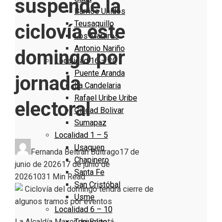
suspende la
Barrios Unidos
Teusaquillo
ciclovía este
Los Mártires
Antonio Nariño
domingo por
Localidad 16 – 20
Puente Aranda
jornada
La Candelaria
Rafael Uribe Uribe
electoral
Ciudad Bolivar
Sumapaz
Localidad 1 – 5
Usaquen
Fernanda Beltrán Buitrago
17 de
Chapinero
junio de 2026
17 de junio de
Santa Fe
2026
103
1 Min Read
San Cristóbal
Usme
Localidad 6 – 10
Tunjuelito
La Alcaldía Mayor de Bogotá