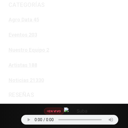
CATEGORÍAS
Agro Data
45
Eventos
203
Nuestro Equipo
2
Artistas
188
Noticias
21330
RESEÑAS
Noticias
EN VIVO
90%