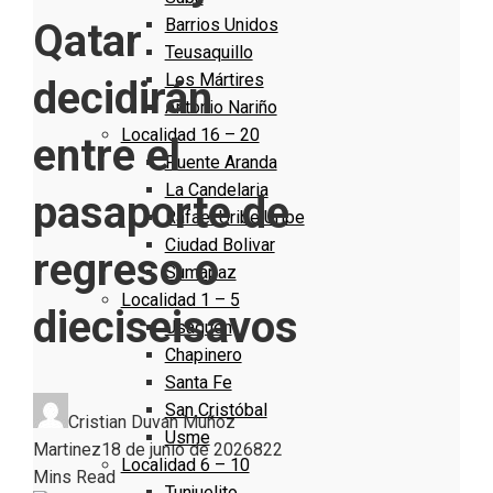
Barrios Unidos
Qatar
Teusaquillo
Los Mártires
decidirán
Antonio Nariño
Localidad 16 – 20
entre el
Puente Aranda
La Candelaria
pasaporte de
Rafael Uribe Uribe
Ciudad Bolivar
regreso o
Sumapaz
Localidad 1 – 5
dieciseisavos
Usaquen
Chapinero
Santa Fe
San Cristóbal
Cristian Duvan Muñoz
Usme
Martinez
18 de junio de 2026
82
2
Localidad 6 – 10
Mins Read
Tunjuelito