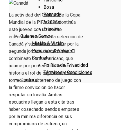
Bosa
Kennedy
La actividad del Grupo B de la Copa
Fontibón
Mundial de la FIFA 2026 continúa
Engativa
este jueves con un inédito
Quienes Somos
enfrentamiento entre la selección de
Misión & Visión
Canadá y su similar de Qatar por la
Principios & Valores
segunda jornada del certamen. El
Contacto
combinado norteamericano, que
Política de Privacidad
asume por primera ocasión en su
Términos y Condiciones
historia el rol de organizador del
Denuncie
torneo, salta al terreno de juego con
la firme convicción de hacer
respetar su localía. Ambas
escuadras llegan a esta cita tras
haber cosechado sendos empates
por la mínima diferencia en sus
compromisos de estreno, un