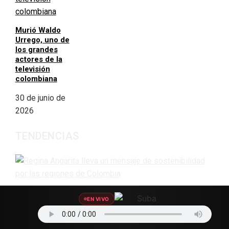
Murió Waldo
Urrego, uno de
los grandes
actores de la
televisión
colombiana
30 de junio de
2026
TENDENCIAS
Regina Angarita lleva un mensaje de sostenibilidad por
EN VIVO
las regiones de Colombia
8 de agosto de 2026