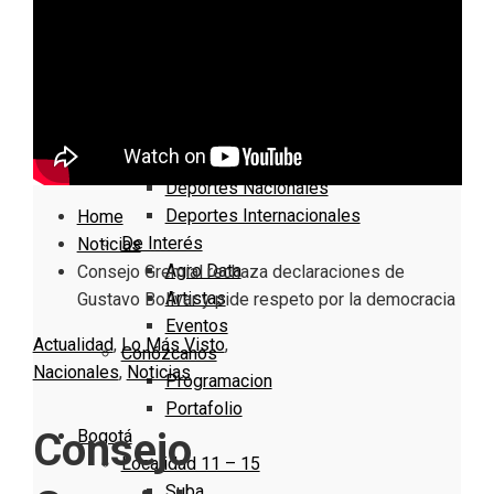
Nacionales
Bogotá
Cundinamarca
Boyacá
Deportes
Deportes Locales
Deportes Nacionales
Deportes Internacionales
Home
De Interés
Noticias
Agro Data
Consejo Gremial rechaza declaraciones de
Artistas
Gustavo Bolívar y pide respeto por la democracia
Eventos
Actualidad
,
Lo Más Visto
,
Conózcanos
Nacionales
,
Noticias
Programacion
Portafolio
Consejo
Bogotá
Localidad 11 – 15
Suba