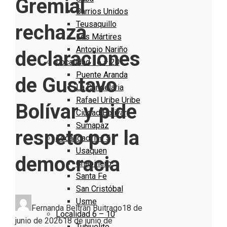
Gremial
Barrios Unidos
Teusaquillo
rechaza
Los Mártires
Antonio Nariño
declaraciones
Localidad 16 – 20
Puente Aranda
de Gustavo
La Candelaria
Rafael Uribe Uribe
Bolívar y pide
Ciudad Bolivar
Sumapaz
respeto por la
Localidad 1 – 5
Usaquen
democracia
Chapinero
Santa Fe
San Cristóbal
Usme
Fernanda Beltrán Buitrago
18 de
Localidad 6 – 10
junio de 2026
18 de junio de
Tunjuelito