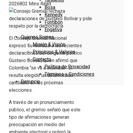
2026
80
2 Mins Read
Bosa
Kennedy
Fontibón
Engativa
Quienes Somos
El Consejo Gremial Nacional
Misión & Visión
expresó su rechazo a las recientes
Principios & Valores
declaraciones del dirigente político
Contacto
Gustavo Bolívar, quien afirmó que
Política de Privacidad
Colombia “se va a incendiar” si
Términos y Condiciones
resulta elegido un determinado
Denuncie
candidato en las próximas
elecciones.
A través de un pronunciamiento
público, el gremio señaló que este
tipo de afirmaciones generan
preocupación en medio del
ambiente electoral y reiteró la