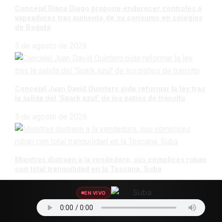
Concejal Diana Diago propone endurecer controles a
vapeadores tras aumento de su consumo en colegios
de Bogotá
5 de agosto de 2026
Concejal Juan David Quintero pide reformar la ley tras
la salida del ‘Spark azul’ de los patios de tránsito
5 de agosto de 2026
Mientras distraen a la vendedora, sus cómplices roban
con total tranquilidad en la Toscana, Suba
5 de agosto de 2026
EN VIVO
CATEGORÍAS