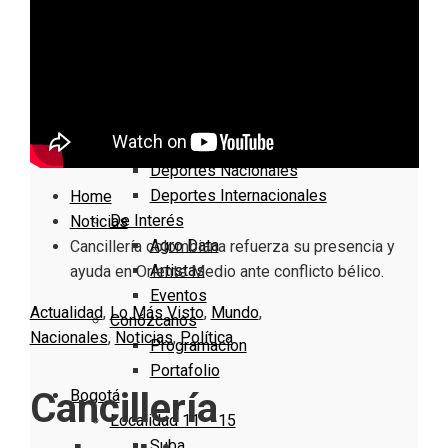
Nacionales
Bogotá
Cundinamarca
Boyacá
Deportes
Deportes Locales
Deportes Nacionales
Deportes Internacionales
Home
De Interés
Noticias
Agro Data
Cancillería colombiana refuerza su presencia y
Artistas
ayuda en Oriente Medio ante conflicto bélico.
Eventos
Actualidad
,
Lo Más Visto
,
Mundo
,
Conózcanos
Nacionales
,
Noticias
,
Política
Programacion
Portafolio
Cancillería
Bogotá
Localidad 11 – 15
Suba