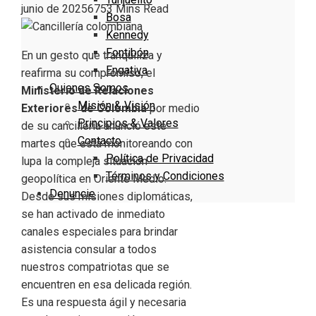
junio de 2025
675
3 Mins Read
Bosa
Kennedy
Fontibón
En un gesto que tranquiliza y
Engativa
reafirma su compromiso, el
Quienes Somos
Ministerio de Relaciones
Misión & Visión
Exteriores de Colombia
por medio
Principios & Valores
de su cancillería anunció este
Contacto
martes que está monitoreando con
Política de Privacidad
lupa la compleja situación
Términos y Condiciones
geopolítica en Oriente Medio.
Denuncie
Desde sus misiones diplomáticas,
se han activado de inmediato
canales especiales para brindar
asistencia consular a todos
nuestros compatriotas que se
encuentren en esa delicada región.
Es una respuesta ágil y necesaria