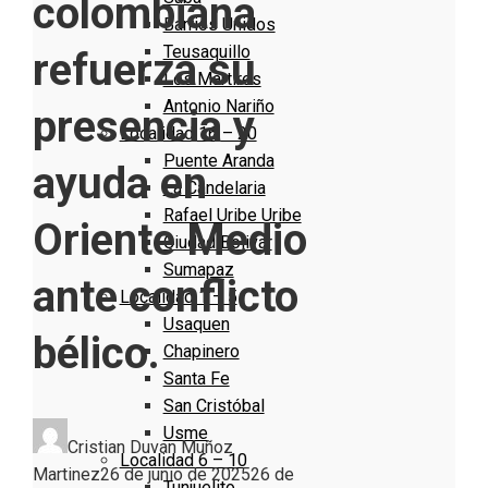
colombiana
Barrios Unidos
Teusaquillo
refuerza su
Los Mártires
Antonio Nariño
presencia y
Localidad 16 – 20
Puente Aranda
ayuda en
La Candelaria
Rafael Uribe Uribe
Oriente Medio
Ciudad Bolivar
Sumapaz
ante conflicto
Localidad 1 – 5
Usaquen
bélico.
Chapinero
Santa Fe
San Cristóbal
Usme
Cristian Duvan Muñoz
Localidad 6 – 10
Martinez
26 de junio de 2025
26 de
Tunjuelito