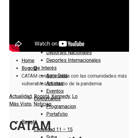
Nacionales
Bogotá
Cundinamarca
Boyacá
Deportes
Deportes Locales
Deportes Nacionales
Deportes Internacionales
Home
De Interés
Bogotá
Agro Data
CATAM comprometida con las comunidades más
Artistas
vulnerables en medio de la pandemia
Eventos
Actualidad
,
Bogotá
,
Kennedy
,
Lo
Conózcanos
Más Visto
,
Noticias
Programacion
Portafolio
CATAM
Bogotá
Localidad 11 – 15
Suba