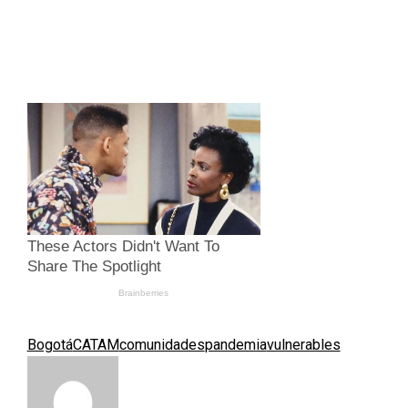
Bogotá
CATAM
comunidades
pandemia
vulnerables