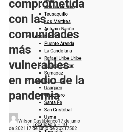
comprometida
Barrios Unidos
Teusaquillo
con las
Los Mártires
Antonio Nariño
comunidades
Localidad 16 – 20
Puente Aranda
más
La Candelaria
Rafael Uribe Uribe
vulnerables
Ciudad Bolivar
Sumapaz
en medio de la
Localidad 1 – 5
Usaquen
pandemia
Chapinero
Santa Fe
San Cristóbal
Usme
Wilson Castiblanco
17 de junio
Localidad 6 – 10
de 2021
17 de junio de 2021
758
2
Tunjuelito