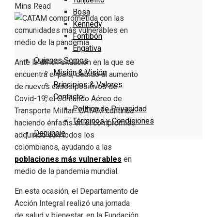
Mins Read
Bosa
Kennedy
Fontibón
Engativa
Quienes Somos
Ante la difícil situación en la que se
Misión & Visión
encuentra el país, debido al aumento
Principios & Valores
de nuevos casos positivos de
Contacto
Covid-19, el Comando Aéreo de
Política de Privacidad
Transporte Militar- CATAM continúa
Términos y Condiciones
haciendo énfasis en el compromiso
Denuncie
adquirido con todos los
colombianos, ayudando a las
poblaciones más vulnerables
en
medio de la pandemia mundial.
En esta ocasión, el Departamento de
Acción Integral realizó una jornada
de salud y bienestar, en la Fundación