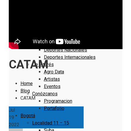
Nacionales
Bogotá
Cundinamarca
Boyacá
Deportes
Deportes Locales
Deportes Nacionales
Deportes Internacionales
CATAM
De Interés
Agro Data
Artistas
Home
Eventos
Blog
Conózcanos
CATAM
Programacion
Portafolio
Jul
Bogotá
19
Localidad 11 – 15
2022
Suba