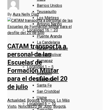
Barrios Unidos
Teusaquillo
By
Aura Nelly Díaz
Los Mártires
Antonio Nariño
Localidad 16 – 20
Puente Aranda
La Candelaria
CATAM transporta a
Rafael Uribe Uribe
personal de las
Ciudad Bolivar
Sumapaz
Escuelas de
Localidad 1 – 5
Formación Militar
Usaquen
para el desfile del 20
Chapinero
Santa Fe
de julio
San Cristóbal
Usme
Actualidad
,
Bogotá
,
Eventos
,
Lo Más
Localidad 6 – 10
Visto
,
Noticias
20 de Julio
,
Bogotá
,
Tunjuelito