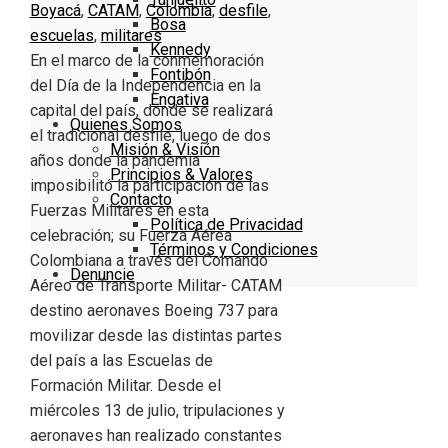
Boyacá
,
CATAM
,
Colombia
,
desfile
,
Bosa
escuelas
,
militares
Kennedy
En el marco de la conmemoración
Fontibón
del Día de la Independencia en la
Engativa
capital del país, donde se realizará
Quienes Somos
el tradicional desfile, luego de dos
Misión & Visión
años donde la pandemia
Principios & Valores
imposibilitó la participación de las
Contacto
Fuerzas Militares en esta
Política de Privacidad
celebración; su Fuerza Aérea
Términos y Condiciones
Colombiana a través del Comando
Denuncie
Aéreo de Transporte Militar- CATAM
destino aeronaves Boeing 737 para
movilizar desde las distintas partes
del país a las Escuelas de
Formación Militar. Desde el
miércoles 13 de julio, tripulaciones y
aeronaves han realizado constantes