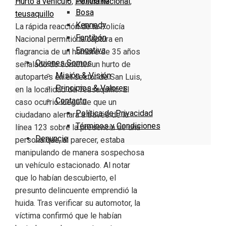
Hurto a vehículo
,
Policia nacional
,
Bosa
teusaquillo
Kennedy
La rápida reacción de la Policía
Fontibón
Nacional permitió la captura en
Engativa
flagrancia de un hombre de 35 años
Quienes Somos
señalado de cometer un hurto de
Misión & Visión
autopartes en el sector de San Luis,
Principios & Valores
en la localidad de Teusaquillo. El
Contacto
caso ocurrió luego de que un
Política de Privacidad
ciudadano alertara a través de la
Términos y Condiciones
línea 123 sobre la presencia de una
Denuncie
persona que, al parecer, estaba
manipulando de manera sospechosa
un vehículo estacionado. Al notar
que lo habían descubierto, el
presunto delincuente emprendió la
huida. Tras verificar su automotor, la
víctima confirmó que le habían