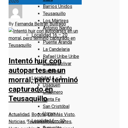
2026
Barrios Unidos
Teusaquillo
Los Mártires
By
Fernanda Beltrán Buitrago
Antonio Nariño
Localidad 16 – 20
Puente Aranda
La Candelaria
Rafael Uribe Uribe
Intentó huir con
Ciudad Bolivar
autopartes en un
Sumapaz
Localidad 1 – 5
morral, pero terminó
Usaquen
capturado en
Chapinero
Teusaquillo
Santa Fe
San Cristóbal
Usme
Actualidad
,
Bogotá
,
Lo Más Visto
,
Localidad 6 – 10
Noticias
,
Teusaquillo
autopartes
,
Tunjuelito