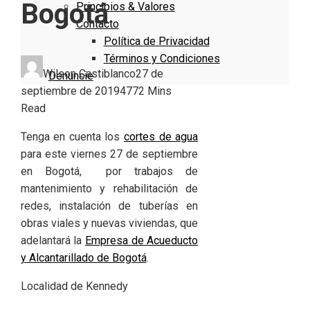
Bogotá
Principios & Valores
Contacto
Política de Privacidad
Términos y Condiciones
Wilson Castiblanco
27 de
Denuncie
septiembre de 2019
477
2 Mins
Read
Tenga en cuenta los
cortes de agua
para este viernes 27 de septiembre
en Bogotá, por trabajos de
mantenimiento y rehabilitación de
redes, instalación de tuberías en
obras viales y nuevas viviendas, que
adelantará la
Empresa de Acueducto
y Alcantarillado de Bogotá
.
Localidad de Kennedy