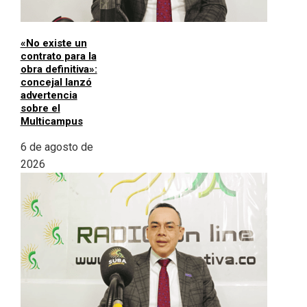
«No existe un
contrato para la
obra definitiva»:
concejal lanzó
advertencia
sobre el
Multicampus
6 de agosto de
2026