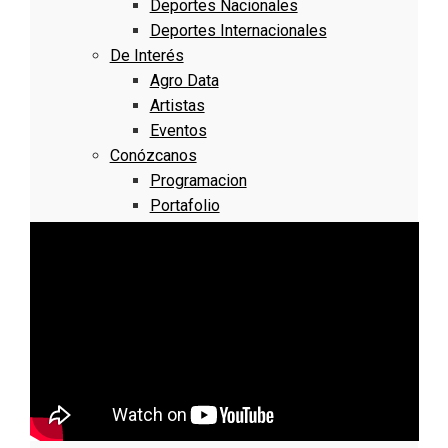
Deportes Nacionales
Deportes Internacionales
De Interés
Agro Data
Artistas
Eventos
Conózcanos
Programacion
Portafolio
Bogotá
Localidad 11 – 15
Suba
Barrios Unidos
Teusaquillo
Los Mártires
Antonio Nariño
Localidad 16 – 20
Puente Aranda