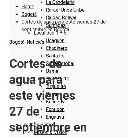
La Candelaria
Home
Rafael Uribe Uribe
Bogotá
Ciudad Bolivar
Cortes de agua para este viernes 27 de
Sumapaz
septiembre en Bogotá
Localidad 1 – 5
Usaquen
Bogotá
,
Noticias
Chapinero
Santa Fe
Cortes de
San Cristóbal
Usme
agua para
Localidad 6 – 10
Tunjuelito
este viernes
Bosa
Kennedy
27 de
Fontibón
Engativa
septiembre en
Quienes Somos
Misión & Visión