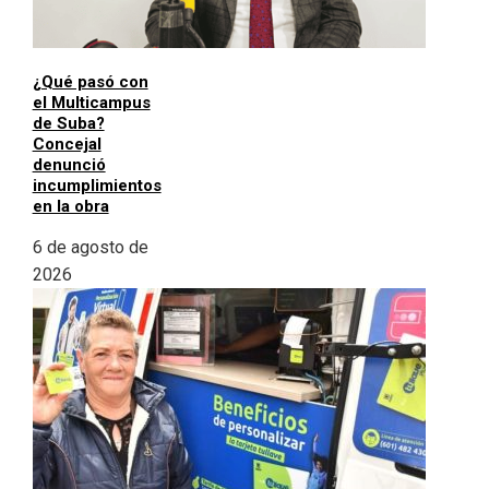
¿Qué pasó con
el Multicampus
de Suba?
Concejal
denunció
incumplimientos
en la obra
6 de agosto de
2026