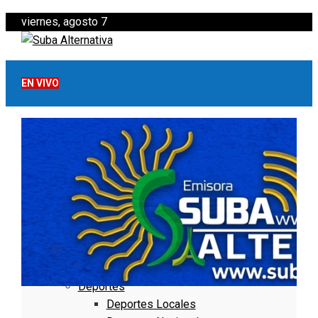
viernes, agosto 7
EN VIVO
Inicio
Lo Más Visto
Noticias
Informativo
Noticias Internacionales
Nacionales
Bogotá
Cundinamarca
Boyacá
Deportes
Deportes Locales