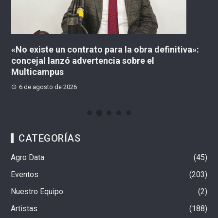
«No existe un contrato para la obra definitiva»:
¿
concejal lanzó advertencia sobre el
C
Multicampus
6 de agosto de 2026
CATEGORÍAS
Agro Data
45
Eventos
203
Nuestro Equipo
2
Artistas
188