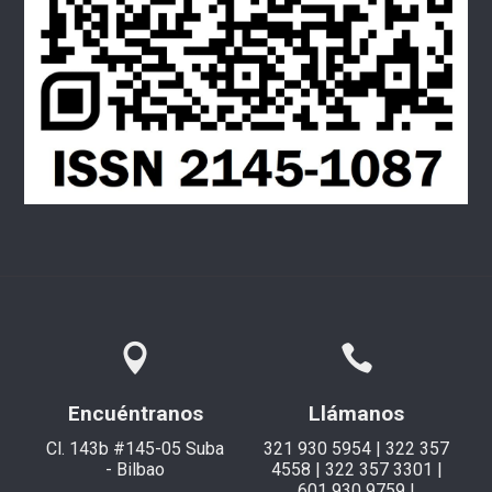
Encuéntranos
Llámanos
Cl. 143b #145-05 Suba
321 930 5954 | 322 357
- Bilbao
4558 | 322 357 3301 |
601 930 9759 |