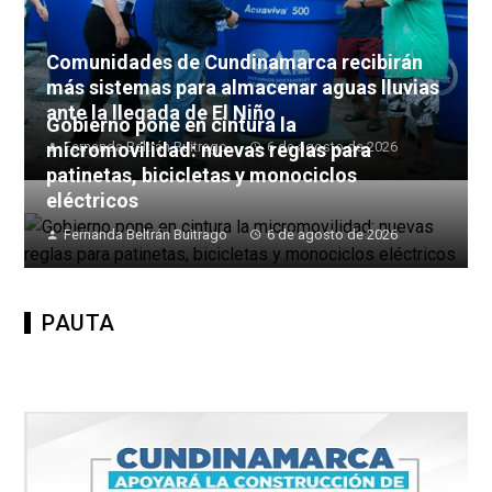
Comunidades de Cundinamarca recibirán
más sistemas para almacenar aguas lluvias
ante la llegada de El Niño
Gobierno pone en cintura la
micromovilidad: nuevas reglas para
Fernanda Beltrán Buitrago
6 de agosto de 2026
patinetas, bicicletas y monociclos
eléctricos
Fernanda Beltrán Buitrago
6 de agosto de 2026
PAUTA