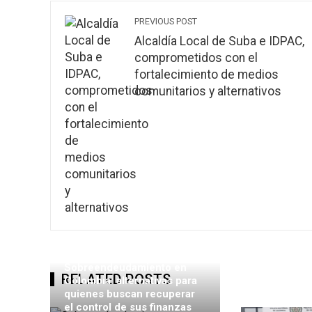
PREVIOUS POST
Alcaldía Local de Suba e IDPAC,
comprometidos con el
fortalecimiento de medios
comunitarios y alternativos
Sobreendeudamiento en
RELATED POSTS
Colombia: alternativas para
quienes buscan recuperar
el control de sus finanzas