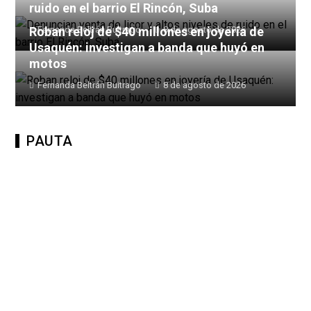
ruido en el barrio El Rincón, Suba
Roban reloj de $40 millones en joyería de
Fernanda Beltrán Buitrago
8 de agosto de 2026
Usaquén: investigan a banda que huyó en
motos
Fernanda Beltrán Buitrago
8 de agosto de 2026
PAUTA