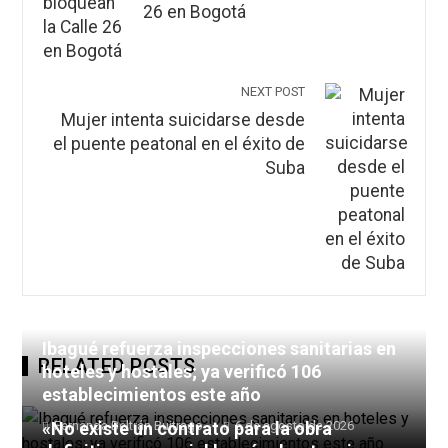
26 en Bogotá
NEXT POST
Mujer intenta suicidarse desde
el puente peatonal en el éxito de
Suba
Ibagué refuerza inspecciones sanitarias en
RELATED POSTS
hoteles y hostales; ya verificó 106
establecimientos este año
«No existe un contrato para la obra
Fernanda Beltrán Buitrago
6 de agosto de 2026